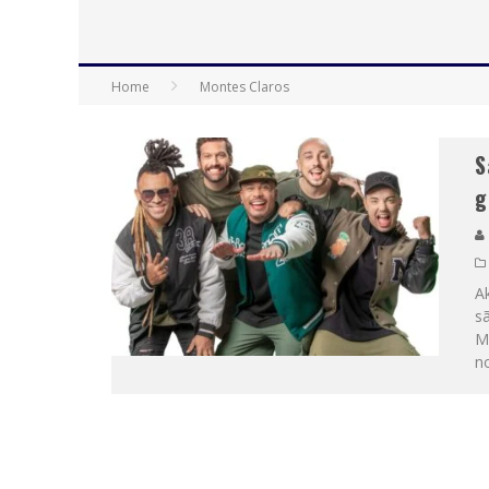
Home
Montes Claros
S
g
A
s
M
n