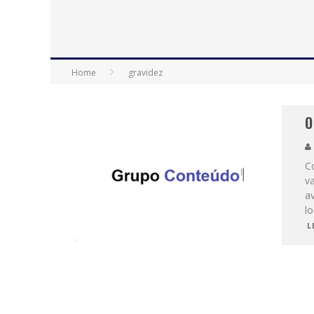
Home
gravidez
O
C
va
a
lo
L