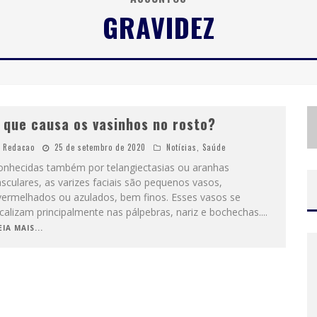
GRAVIDEZ
C
OM INGRESSOS ESGOTADOS DESDE JUNHO, CHURRASQUINHO MENOS É MAIS AGITA BH NA PRÓXIMA SEMANA
H
OT WHEELS MONSTER TRUCKS LIVE™ CONFIRMA BELO HORIZONTE NA TURNÊ AMÉRICA DO SUL 2027
 que causa os vasinhos no rosto?
Redacao
25 de setembro de 2020
Notícias
,
Saúde
onhecidas também por telangiectasias ou aranhas
sculares, as varizes faciais são pequenos vasos,
vermelhados ou azulados, bem finos. Esses vasos se
calizam principalmente nas pálpebras, nariz e bochechas.
...
EIA MAIS...