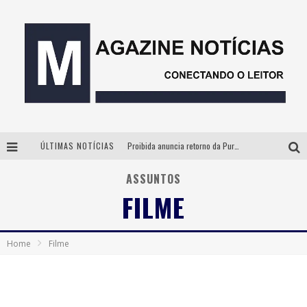
ÚLTIMAS NOTÍCIAS
Proibida anuncia retorno da Puro Malte Extra e consolida trajetória de democratização cervejeira no Brasil
São Paulo sedia o Funepet Conecta em meio à projeção de US$ 48 milhões para o setor funerário pet em 2026
ASSUNTOS
FILME
Parceria estratégica entre Bibit e Beijo da Onça consolida a cachaça brasileira no mercado de luxo
Instituto Cervantes apresenta recital do alaudista mexicano Francisco Gil na série Segunda Musical
Home
Filme