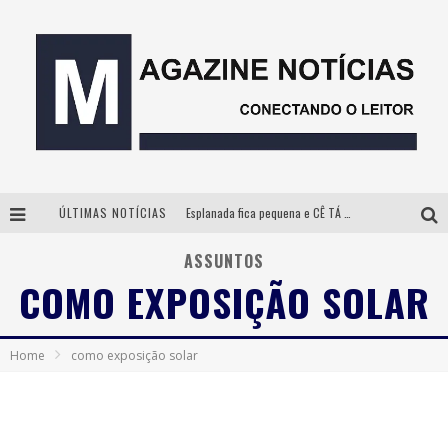
ÚLTIMAS NOTÍCIAS
Esplanada fica pequena e CÊ TÁ DOIDO FESTIVAL anuncia mudança para o gramado do Mineirão
Milton Guedes, o “músico dos músicos”, apresenta show da turnê “Milton Canta Lulu” em BH
ASSUNTOS
COMO EXPOSIÇÃO SOLAR
Com ingressos esgotados desde junho, Churrasquinho Menos é Mais agita BH na próxima semana
Hot Wheels Monster Trucks Live™ confirma Belo Horizonte na turnê América do Sul 2027
Home
como exposição solar