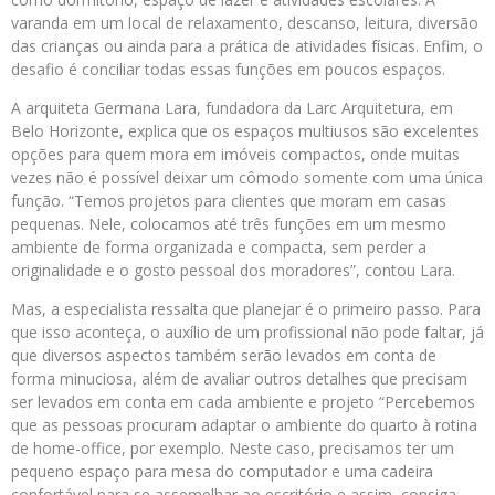
varanda em um local de relaxamento, descanso, leitura, diversão
das crianças ou ainda para a prática de atividades físicas. Enfim, o
desafio é conciliar todas essas funções em poucos espaços.
A arquiteta Germana Lara, fundadora da Larc Arquitetura, em
Belo Horizonte, explica que os espaços multiusos são excelentes
opções para quem mora em imóveis compactos, onde muitas
vezes não é possível deixar um cômodo somente com uma única
função. “Temos projetos para clientes que moram em casas
pequenas. Nele, colocamos até três funções em um mesmo
ambiente de forma organizada e compacta, sem perder a
originalidade e o gosto pessoal dos moradores”, contou Lara.
Mas, a especialista ressalta que planejar é o primeiro passo. Para
que isso aconteça, o auxílio de um profissional não pode faltar, já
que diversos aspectos também serão levados em conta de
forma minuciosa, além de avaliar outros detalhes que precisam
ser levados em conta em cada ambiente e projeto “Percebemos
que as pessoas procuram adaptar o ambiente do quarto à rotina
de home-office, por exemplo. Neste caso, precisamos ter um
pequeno espaço para mesa do computador e uma cadeira
confortável para se assemelhar ao escritório e assim, consiga