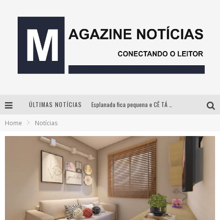
ÚLTIMAS NOTÍCIAS
Esplanada fica pequena e CÊ TÁ DOIDO FESTIVAL anuncia mudança para o gramado do Mineirão
Home
Notícias
Milton Guedes, o “músico dos músicos”, apresenta show da turnê “Milton Canta Lulu” em BH
Com ingressos esgotados desde junho, Churrasquinho Menos é Mais agita BH na próxima semana
Hot Wheels Monster Trucks Live™ confirma Belo Horizonte na turnê América do Sul 2027