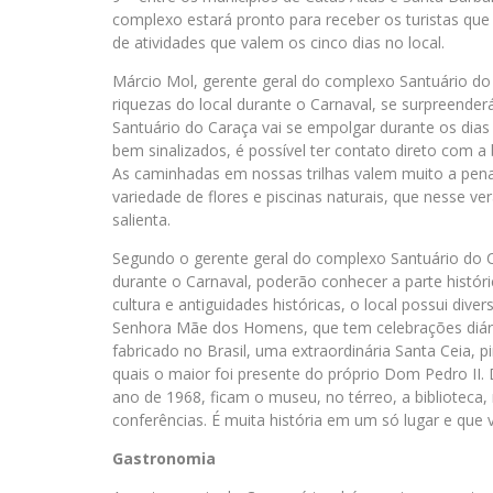
complexo estará pronto para receber os turistas q
de atividades que valem os cinco dias no local.
Márcio Mol, gerente geral do complexo Santuário do
riquezas do local durante o Carnaval, se surpreende
Santuário do Caraça vai se empolgar durante os dias 
bem sinalizados, é possível ter contato direto com a 
As caminhadas em nossas trilhas valem muito a pena
variedade de flores e piscinas naturais, que nesse v
salienta.
Segundo o gerente geral do complexo Santuário do C
durante o Carnaval, poderão conhecer a parte histór
cultura e antiguidades históricas, o local possui div
Senhora Mãe dos Homens, que tem celebrações diári
fabricado no Brasil, uma extraordinária Santa Ceia, p
quais o maior foi presente do próprio Dom Pedro II.
ano de 1968, ficam o museu, no térreo, a biblioteca, 
conferências. É muita história em um só lugar e que 
Gastronomia