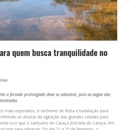
para quem busca tranquilidade no
ícias
e o feriado prolongado deve se adiantar, pois as vagas são
limitadas
s mais esperados, é sinônimo de festa e badalação para
ferindo se afastar da agitação das grandes cidades para
mente isso que o Santuário do Caraça (Estrada do Caraça, Km
a) tem para oferecer. Do dia 21 a 25 de fevereiro, o