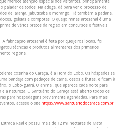
e merece atenção especial dos visitantes, principalmente
m o paladar de todos. Na adega, dá para ver o processo de
ados de laranja, jabuticaba e morango. Há também a padaria,
ra doces, geleias e compotas. O queijo minas artesanal é uma
 prima de vários pratos da região em concursos e festivais
 fabricação artesanal é feita por queijeiros locais, foi
gatou técnicas e produtos alimentares dos primeiros
mento regional.
excelente cozinha do Caraça, é a Hora do Lobo. Os hóspedes se
 uma bandeja com pedaços de carne, ossos e frutas, e ficam à
uário, o Lobo-guará. O animal, que aparece cada noite para
e a natureza. O Santuário do Caraça está aberto todos os
horas para hospedagens previamente agendadas. Para mais
eventos, acesse o site
https://www.
santuariodocaraca.com.br
Estrada Real e possui mais de 12 mil hectares de Mata