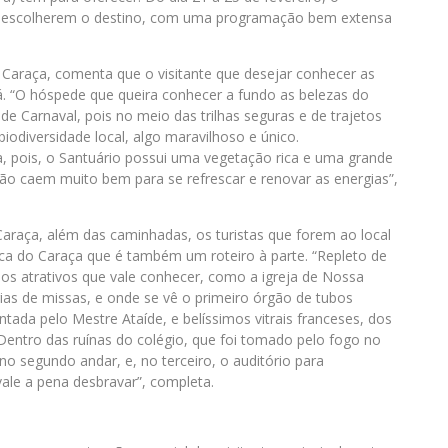
ue escolherem o destino, com uma programação bem extensa
 Caraça, comenta que o visitante que desejar conhecer as
rá. “O hóspede que queira conhecer a fundo as belezas do
de Carnaval, pois no meio das trilhas seguras e de trajetos
biodiversidade local, algo maravilhoso e único.
, pois, o Santuário possui uma vegetação rica e uma grande
erão caem muito bem para se refrescar e renovar as energias”,
araça, além das caminhadas, os turistas que forem ao local
ica do Caraça que é também um roteiro à parte. “Repleto de
ersos atrativos que vale conhecer, como a igreja de Nossa
as de missas, e onde se vê o primeiro órgão de tubos
intada pelo Mestre Ataíde, e belíssimos vitrais franceses, dos
 Dentro das ruínas do colégio, que foi tomado pelo fogo no
no segundo andar, e, no terceiro, o auditório para
vale a pena desbravar”, completa.