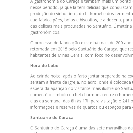
A gastronomia do Caraça é também mais um ponto qu
nesse período, já que lá tem delícias que conquista
produção do vinho tinto, do hidromel e dos ferment
que fabrica pães, bolos e biscoitos, e a doceria, pa
das delícias mais procuradas no Santuário. É matéria
gastronômicos.
O processo de fabricação existe há mais de 200 anos. A
retomada em 2015 pelo Santuário do Caraça, que res
habitantes de Minas Gerais, com foco no desenvolvi
Hora do Lobo
Ao cair da noite, após o farto jantar preparado na 
sentam à frente da igreja, no adro, onde é colocada
espera da aparição do visitante mais ilustre do Sant
comer, é o símbolo da bela harmonia entre o homem 
dias da semana, das 8h às 17h para visitação e 24 
informações e reservas de quartos ou espaços para 
Santuário do Caraça
O Santuário do Caraça é uma das sete maravilhas da 