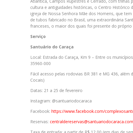
Atlântica, Campos Rupestres e Cerrado, com trilhas pa
cultura e antiguidades históricas, o Centro Histórico
igreja de Nossa Senhora Mãe dos Homens, que tem ce
de tubos fabricado no Brasil, uma extraordinária Sant
franceses, o maior dos quais foi presente do próprio
Serviço
Santuário do Caraça
Local: Estrada do Caraça, Km 9 – Entre os município
35960-000
Fácil acesso pelas rodovias BR 381 e MG 436, além
Cocais)
Datas: 21 a 25 de fevereiro
Instagram: @santuariodocaraca
Facebook:
https://www.
facebook.com/
complexosantu
Reservas:
centraldereservas@
santuariodocaraca.com
Taxa de entrada: a partir de R$ 12,00 (em dias de s