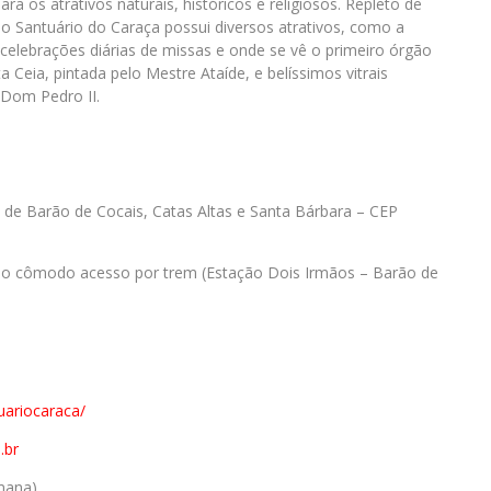
ra os atrativos naturais, históricos e religiosos. Repleto de
 do Santuário do Caraça possui diversos atrativos, como a
lebrações diárias de missas e onde se vê o primeiro órgão
a Ceia, pintada pelo Mestre Ataíde, e belíssimos vitrais
 Dom Pedro II.
s de Barão de Cocais, Catas Altas e Santa Bárbara – CEP
 do cômodo acesso por trem (Estação Dois Irmãos – Barão de
ariocaraca/
.br
emana)