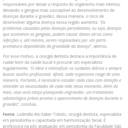
responsáveis por deixar a resposta do organismo mais intensa,
deixando a gengiva mais susceptível ao desenvolvimento de
doenças durante a gravidez, dessa maneira, o risco de
desenvolver alguma doença nessa região aumenta.
“Os
problemas causados
pelas doenças periodontais, ou seja, doenças
que acometem as gengivas, podem causar danos sérios como
infecções e, até mesmo, serem responsáveis por um parto
prematuro dependendo da gravidade da doença”
, alertou.
Por esse motivo, a cirurgiã dentista destaca a importância de
cuidar bem da saúde bucal e procurar um especialista
regularmente.
“O ideal é intensificar os cuidados diários e sempre
buscar auxílio profissional. Afinal, cada organismo reage de uma
maneira. Portanto, é necessário estudar cada caso com atenção e
entender as necessidades de cada mãe nesse momento, Além do
mais, caso você esteja planejando engravidar, um tratamento
odontológico prévio previne o aparecimento de doenças durante a
gravidez”,
concluiu.
Fonte
: Ludimilla Abi-Saber Toledo, cirurgiã dentista, especialista
em periodontia e capacitada em harmonização facial. É
professora na pós-graduação em periodontia da Faculdade São