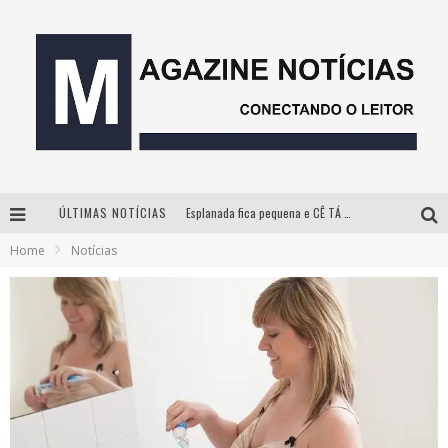
ÚLTIMAS NOTÍCIAS
Esplanada fica pequena e CÊ TÁ DOIDO FESTIVAL anuncia mudança para o gramado do Mineirão
Home
Notícias
Milton Guedes, o “músico dos músicos”, apresenta show da turnê “Milton Canta Lulu” em BH
Com ingressos esgotados desde junho, Churrasquinho Menos é Mais agita BH na próxima semana
Hot Wheels Monster Trucks Live™ confirma Belo Horizonte na turnê América do Sul 2027