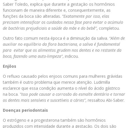
Saber Toledo, explica que durante a gestação os hormônios
funcionam de maneira diferente e, consequentemente, as
funções da boca são alteradas.
“Exatamente por isso, elas
precisam intensificar os cuidados nessa fase para evitar o acúmulo
de bactérias prejudiciais a saúde da mãe e do bebê”
, completou.
Outro fato comum nesta época é a diminuição da saliva.
“Além de
auxiliar no equilíbrio da flora bacteriana, a saliva é fundamental
para evitar que os alimentos grudem nos dentes e no restante da
boca, fazendo uma auto-limpeza”
, indicou.
Enjôos
O refluxo causado pelos enjoos comuns para mulheres grávidas
também é outro problema que merece atenção. Ludimilla
esclarece que essa condição aumenta o nível do ácido gástrico
na boca.
“Isso pode causar a corrosão do esmalte dentário e tornar
os dentes mais sensíveis e suscetíveis a cáries”
, ressaltou Abi-Saber.
Doenças periodontais
O estrógeno e a progesterona também são hormônios
produzidos com intensidade durante a gestação. Os dois são