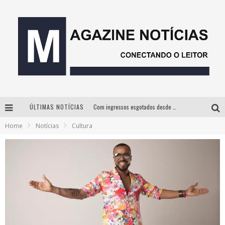
ÚLTIMAS NOTÍCIAS
Com ingressos esgotados desde junho, Churrasquinho Menos é Mais agita BH na próxima semana
Home
Notícias
Cultura
Instituto Cervantes apresenta recital do alaudista mexicano Francisco Gil na série Segunda Musical
Proibida anuncia retorno da Puro Malte Extra e consolida trajetória de democratização cervejeira no Brasil
Milton Guedes, o “músico dos músicos”, apresenta show da turnê “Milton Canta Lulu” em BH