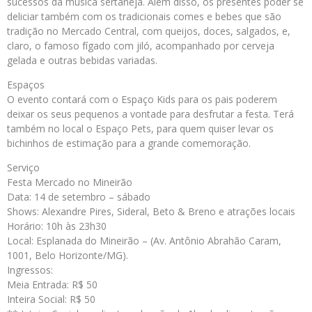
sucessos da música sertaneja. Além disso, os presentes poder se
deliciar também com os tradicionais comes e bebes que são
tradição no Mercado Central, com queijos, doces, salgados, e,
claro, o famoso fígado com jiló, acompanhado por cerveja
gelada e outras bebidas variadas.
Espaços
O evento contará com o Espaço Kids para os pais poderem
deixar os seus pequenos a vontade para desfrutar a festa. Terá
também no local o Espaço Pets, para quem quiser levar os
bichinhos de estimação para a grande comemoração.
Serviço
Festa Mercado no Mineirão
Data: 14 de setembro – sábado
Shows: Alexandre Pires, Sideral, Beto & Breno e atrações locais
Horário: 10h às 23h30
Local: Esplanada do Mineirão – (Av. Antônio Abrahão Caram,
1001, Belo Horizonte/MG).
Ingressos:
Meia Entrada: R$ 50
Inteira Social: R$ 50