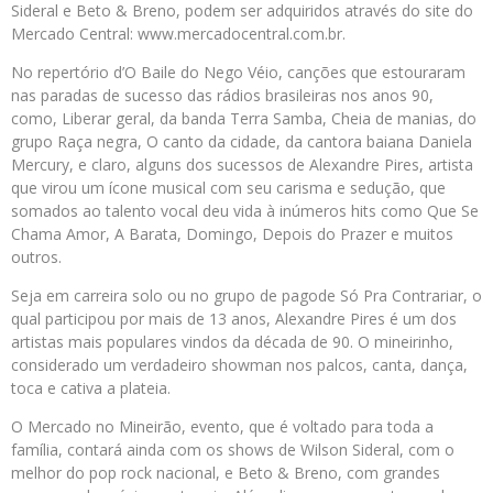
Sideral e Beto & Breno, podem ser adquiridos através do site do
Mercado Central: www.mercadocentral.com.br.
No repertório d’O Baile do Nego Véio, canções que estouraram
nas paradas de sucesso das rádios brasileiras nos anos 90,
como, Liberar geral, da banda Terra Samba, Cheia de manias, do
grupo Raça negra, O canto da cidade, da cantora baiana Daniela
Mercury, e claro, alguns dos sucessos de Alexandre Pires, artista
que virou um ícone musical com seu carisma e sedução, que
somados ao talento vocal deu vida à inúmeros hits como Que Se
Chama Amor, A Barata, Domingo, Depois do Prazer e muitos
outros.
Seja em carreira solo ou no grupo de pagode Só Pra Contrariar, o
qual participou por mais de 13 anos, Alexandre Pires é um dos
artistas mais populares vindos da década de 90. O mineirinho,
considerado um verdadeiro showman nos palcos, canta, dança,
toca e cativa a plateia.
O Mercado no Mineirão, evento, que é voltado para toda a
família, contará ainda com os shows de Wilson Sideral, com o
melhor do pop rock nacional, e Beto & Breno, com grandes