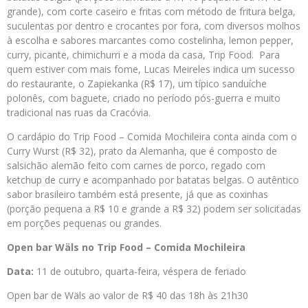
grande), com corte caseiro e fritas com método de fritura belga,
suculentas por dentro e crocantes por fora, com diversos molhos
à escolha e sabores marcantes como costelinha, lemon pepper,
curry, picante, chimichurri e a moda da casa, Trip Food. Para
quem estiver com mais fome, Lucas Meireles indica um sucesso
do restaurante, o Zapiekanka (R$ 17), um típico sanduíche
polonês, com baguete, criado no período pós-guerra e muito
tradicional nas ruas da Cracóvia.
O cardápio do Trip Food – Comida Mochileira conta ainda com o
Curry Wurst (R$ 32), prato da Alemanha, que é composto de
salsichão alemão feito com carnes de porco, regado com
ketchup de curry e acompanhado por batatas belgas. O autêntico
sabor brasileiro também está presente, já que as coxinhas
(porção pequena a R$ 10 e grande a R$ 32) podem ser solicitadas
em porções pequenas ou grandes.
Open bar Wäls no Trip Food – Comida Mochileira
Data:
11 de outubro, quarta-feira, véspera de feriado
Open bar de Wäls ao valor de R$ 40 das 18h às 21h30