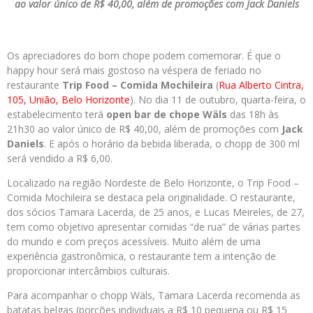
ao valor único de R$ 40,00, além de promoções com Jack Daniels
Os apreciadores do bom chope podem comemorar. É que o
happy hour será mais gostoso na véspera de feriado no
restaurante
Trip Food – Comida Mochileira
(
Rua Alberto Cintra,
105, União, Belo Horizonte
). No dia 11 de outubro, quarta-feira, o
estabelecimento terá
open bar de chope Wäls
das 18h às
21h30 ao valor único de R$ 40,00, além de promoções com
Jack
Daniels
. E após o horário da bebida liberada, o chopp de 300 ml
será vendido a R$ 6,00.
Localizado na região Nordeste de Belo Horizonte, o Trip Food –
Comida Mochileira se destaca pela originalidade. O restaurante,
dos sócios Tamara Lacerda, de 25 anos, e Lucas Meireles, de 27,
tem como objetivo apresentar comidas “de rua” de várias partes
do mundo e com preços acessíveis. Muito além de uma
experiência gastronômica, o restaurante tem a intenção de
proporcionar intercâmbios culturais.
Para acompanhar o chopp Wäls, Tamara Lacerda recomenda as
batatas belgas (porções individuais a R$ 10 pequena ou R$ 15