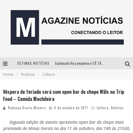
ÚLTIMAS NOTÍCIAS
Esplanada fica pequena e CÊ TÁ DOIDO FESTIVAL anuncia mudança para o gramado do Mineirão
Home
Notícias
Cultura
Milton Guedes, o “músico dos músicos”, apresenta show da turnê “Milton Canta Lulu” em BH
Com ingressos esgotados desde junho, Churrasquinho Menos é Mais agita BH na próxima semana
Véspera de feriado será com open bar de chope Wäls no Trip
Food – Comida Mochileira
Hot Wheels Monster Trucks Live™ confirma Belo Horizonte na turnê América do Sul 2027
Redacao Diario Mineiro
9 de outubro de 2017
Cultura
,
Notícias
Segunda edição do evento apresenta open bar do chope mais
premiado de Minas Gerais no dia 11 de outubro, das 18h às 21h30,