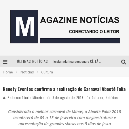
ÚLTIMAS NOTÍCIAS
Esplanada fica pequena e CÊ TÁ DOIDO FESTIVAL anuncia mudança para o gramado do Mineirão
Home
Notícias
Cultura
Milton Guedes, o “músico dos músicos”, apresenta show da turnê “Milton Canta Lulu” em BH
Com ingressos esgotados desde junho, Churrasquinho Menos é Mais agita BH na próxima semana
Nenety Eventos confirma a realização do Carnaval Abaeté Folia
Hot Wheels Monster Trucks Live™ confirma Belo Horizonte na turnê América do Sul 2027
Redacao Diario Mineiro
3 de agosto de 2017
Cultura
,
Notícias
Considerado o
melhor carnaval de Minas, o Abaeté Folia 2018
acontecerá de 09 a 13 de fevereiro com megaestrutura e
apresentação de grandes shows nos 5 dias de festa