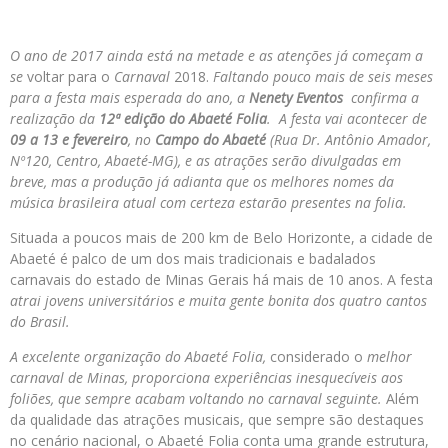
O ano de 2017 ainda está na metade e as atenções já começam a
se
voltar para o
Carnaval
2018.
Faltando pouco mais de seis meses
para a festa mais esperada do ano, a
Nenety Eventos
confirma a
realização da
12ª edição do Abaeté Folia
. A festa vai acontecer de
09 a 13 e fevereiro
, no
Campo do Abaeté
(Rua Dr. Antônio Amador,
Nº120, Centro, Abaeté-MG), e as atrações serão divulgadas em
breve, mas a produção já adianta que os melhores nomes da
música brasileira atual com certeza estarão presentes na folia.
Situada a poucos mais de 200 km de Belo Horizonte, a cidade de
Abaeté é palco de um dos mais tradicionais e badalados
carnavais do estado de Minas Gerais há mais de 10 anos. A festa
atrai jovens universitários e muita gente bonita dos quatro cantos
do Brasil.
A excelente organização do Abaeté Folia,
considerado o
melhor
carnaval de Minas, proporciona experiências inesquecíveis aos
foliões, que sempre acabam voltando no carnaval seguinte.
Além
da qualidade das atrações musicais, que sempre são destaques
no cenário nacional, o Abaeté Folia conta uma grande estrutura,