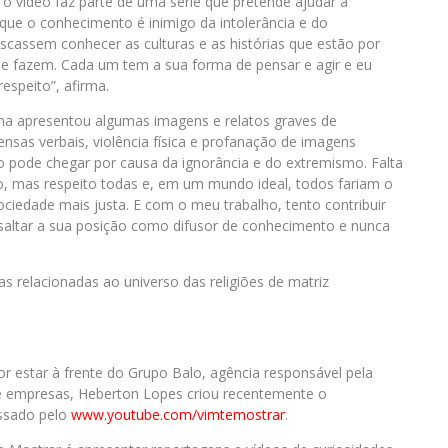
o vídeo faz parte de uma série que pretende ajudar a
 que o conhecimento é inimigo da intolerância e do
scassem conhecer as culturas e as histórias que estão por
que fazem. Cada um tem a sua forma de pensar e agir e eu
espeito”, afirma.
ana apresentou algumas imagens e relatos graves de
fensas verbais, violência física e profanação de imagens
o pode chegar por causa da ignorância e do extremismo. Falta
ão, mas respeito todas e, em um mundo ideal, todos fariam o
iedade mais justa. E com o meu trabalho, tento contribuir
essaltar a sua posição como difusor de conhecimento e nunca
s relacionadas ao universo das religiões de matriz
estar à frente do Grupo Balo, agência responsável pela
s e empresas, Heberton Lopes criou recentemente o
essado pelo
www.youtube.com/
vimtemostrar
.