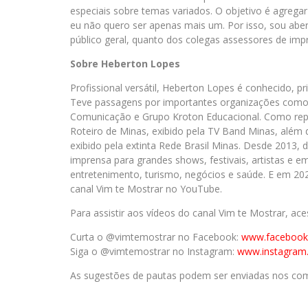
especiais sobre temas variados. O objetivo é agregar 
eu não quero ser apenas mais um. Por isso, sou abert
público geral, quanto dos colegas assessores de impr
Sobre Heberton Lopes
Profissional versátil, Heberton Lopes é conhecido, 
Teve passagens por importantes organizações como 
Comunicação e Grupo Kroton Educacional. Como repórt
Roteiro de Minas, exibido pela TV Band Minas, além 
exibido pela extinta Rede Brasil Minas. Desde 2013, 
imprensa para grandes shows, festivais, artistas e e
entretenimento, turismo, negócios e saúde. E em 2
canal Vim te Mostrar no YouTube.
Para assistir aos vídeos do canal Vim te Mostrar, ac
Curta o @vimtemostrar no Facebook:
www.facebook
Siga o @vimtemostrar no Instagram:
www.instagram
As sugestões de pautas podem ser enviadas nos com