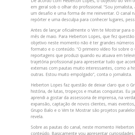
De acordo com Heberton Lopes, o objetivo do Vim te
em geral sob o olhar do profissional. “Sou jornalista
um desafio e uma forma de me reinventar. O canal n
repórter e uma desculpa para conhecer lugares, pessoa
Antes de lançar oficialmente o Vim te Mostrar para 
mês de maio. Para Heberton Lopes, que fez questão d
objetivo neste momento não é ter grandes números de
formato e o conteúdo. “O primeiro vídeo foi sobre o 
reportagens que produzi quando eu atuava em televis
trajetória profissional para apresentar tudo que aco
externas com pautas muito interessantes, como a hi
outras. Estou muito empolgado”, conta o jornalista.
Heberton Lopes faz questão de deixar claro que o Gr
história, de lutas, tropeços e muitas conquistas. Eu
aprendi a gostar da assessoria de imprensa, na verd
expansão, captação de novos clientes, mais eventos
Grupo Balo e o Vim te Mostrar são projetos parale
revela.
Sobre as pautas do canal, neste momento Heberton L
conteúdo. Basicamente vou apresentar curiosidades hi