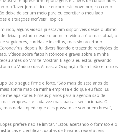
 Mostrar é apresentar reportagens e vídeos de curiosidades
, amo o ‘fazer jornalístico’ e encaro este novo projeto como
ão deixa de ser um meio para eu exercitar o meu lado
s e situações incríveis”, explica.
o mundo, alguns vídeos já estavam disponíveis desde o último
e deixar postado desde o primeiro vídeo até o mais atual, o
 seguidores, curtidas e inscritos, mas sim acertar o
Coronavírus, depois fui diversificando e trazendo reedições de
ão, vídeos sobre fatos históricos e gravei sobre a minha
nteceu antes do Vim te Mostrar. E agora eu estou gravando
stória do Viaduto das Almas, a Ocupação Rosa Leão e muitos
upo Balo segue firme e forte. “São mais de sete anos de
 jamais abriria mão da minha empresa e do que eu faço. Eu
ade me apaixonei. E meus planos para a agência são de
, mais empresas e cada vez mais pautas sensacionais. O
los, mas nada impede que eles possam se somar em breve”,
opes prefere não se limitar. “Estou acertando o formato e o
stóricas e científicas, pautas de turismo, reportagens