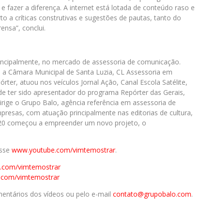
e fazer a diferença. A internet está lotada de conteúdo raso e
o a críticas construtivas e sugestões de pautas, tanto do
ensa”, conclui.
principalmente, no mercado de assessoria de comunicação.
a Câmara Municipal de Santa Luzia, CL Assessoria em
er, atuou nos veículos Jornal Ação, Canal Escola Satélite,
de ter sido apresentador do programa Repórter das Gerais,
dirige o Grupo Balo, agência referência em assessoria de
mpresas, com atuação principalmente nas editorias de cultura,
020 começou a empreender um novo projeto, o
esse
www.youtube.com/
vimtemostrar
.
.com/
vimtemostrar
.com/
vimtemostrar
entários dos vídeos ou pelo e-mail
contato@grupobalo.com
.