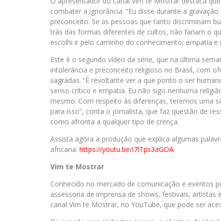
O apresentador do canal Vim te Mostrar destaca que 
combater a ignorância. “Eu disse durante a gravação
preconceito. Se as pessoas que tanto discriminam bu
trás das formas diferentes de cultos, não fariam o 
escolhi ir pelo caminho do conhecimento, empatia e r
Este é o segundo vídeo da série, que na última sem
intolerância e preconceito religioso no Brasil, com o
sagradas. “É revoltante ver a que ponto o ser human
senso crítico e empatia. Eu não sigo nenhuma religi
mesmo. Com respeito às diferenças, teremos uma soc
para isso”, conta o jornalista, que faz questão de r
como afronta a qualquer tipo de crença.
Assista agora a produção que explica algumas palavra
africana:
https://youtu.be/i7lTps3aGOA
.
Vim
te
Mostrar
Conhecido no mercado de comunicação e eventos por 
assessoria de imprensa de shows, festivais, artista
canal Vim te Mostrar, no YouTube, que pode ser ac