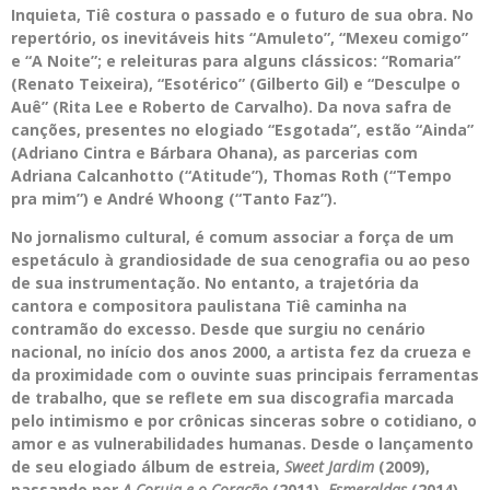
Inquieta, Tiê costura o passado e o futuro de sua obra. No
repertório, os inevitáveis hits “Amuleto”, “Mexeu comigo”
e “A Noite”; e releituras para alguns clássicos: “Romaria”
(Renato Teixeira), “Esotérico” (Gilberto Gil) e “Desculpe o
Auê” (Rita Lee e Roberto de Carvalho). Da nova safra de
canções, presentes no elogiado “Esgotada”, estão “Ainda”
(Adriano Cintra e Bárbara Ohana), as parcerias com
Adriana Calcanhotto (“Atitude”), Thomas Roth (“Tempo
pra mim”) e André Whoong (“Tanto Faz”).
No jornalismo cultural, é comum associar a força de um
espetáculo à grandiosidade de sua cenografia ou ao peso
de sua instrumentação. No entanto, a trajetória da
cantora e compositora paulistana Tiê caminha na
contramão do excesso. Desde que surgiu no cenário
nacional, no início dos anos 2000, a artista fez da crueza e
da proximidade com o ouvinte suas principais ferramentas
de trabalho,
que se reflete em sua discografia marcada
pelo intimismo e por crônicas sinceras sobre o cotidiano, o
amor e as vulnerabilidades humanas. Desde o lançamento
de seu elogiado álbum de estreia,
Sweet Jardim
(2009),
passando por
A Coruja e o Coração
(2011),
Esmeraldas
(2014)