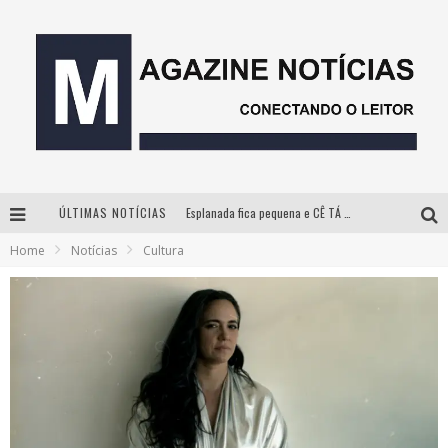
ÚLTIMAS NOTÍCIAS
Esplanada fica pequena e CÊ TÁ DOIDO FESTIVAL anuncia mudança para o gramado do Mineirão
Home
Notícias
Cultura
Milton Guedes, o “músico dos músicos”, apresenta show da turnê “Milton Canta Lulu” em BH
Com ingressos esgotados desde junho, Churrasquinho Menos é Mais agita BH na próxima semana
Hot Wheels Monster Trucks Live™ confirma Belo Horizonte na turnê América do Sul 2027