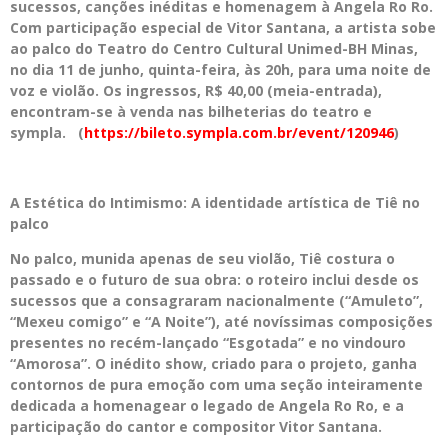
sucessos, canções inéditas e homenagem à Angela Ro Ro.
Com participação especial de Vitor Santana, a artista sobe
ao palco do Teatro do Centro Cultural Unimed-BH Minas,
no dia 11 de junho, quinta-feira, às 20h, para uma noite de
voz e violão. Os ingressos, R$ 40,00 (meia-entrada),
encontram-se à venda nas bilheterias do teatro e
sympla. (
https://bileto.sympla.com.br/event/120946
)
A Estética do Intimismo: A identidade artística de Tiê no
palco
No palco, munida apenas de seu violão, Tiê costura o
passado e o futuro de sua obra: o roteiro inclui desde os
sucessos que a consagraram nacionalmente (“Amuleto”,
“Mexeu comigo” e “A Noite”), até novíssimas composições
presentes no recém-lançado “Esgotada” e no vindouro
“Amorosa”. O inédito show, criado para o projeto, ganha
contornos de pura emoção com uma seção inteiramente
dedicada a homenagear o legado de Angela Ro Ro, e a
participação do cantor e compositor Vitor Santana.