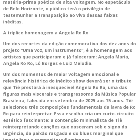
matéria-prima poética de alta voltagem. No espetáculo
de Belo Horizonte, o público terá o privilégio de
testemunhar a transposição ao vivo dessas faixas
inéditas.
A tríplice homenagem a Angela Ro Ro
Um dos recortes da edição comemorativa dos dez anos do
projeto “Uma voz, um instrumento”, é a homenagem aos
artistas que participaram e já faleceram: Angela Maria,
Angela Ro Ro, Lô Borges e Luiz Melodia.
Um dos momentos de maior voltagem emocional e
relevância histórica do inédito show deverá ser o tributo
que Tiê prestará à inesquecível Angela Ro Ro, uma das
figuras mais viscerais e transgressoras da Música Popular
Brasileira, falecida em setembro de 2025 aos 75 anos. Tiê
selecionou três composições fundamentais da lavra de Ro
Ro para reinterpretar. Essa escolha cria um curto-circuito
estético fascinante: a contenção minimalista de Tiê
reinterpretando canções que nasceram sob o signo da
urgência, da paixão rasgada e do blues marginal que
imortalizou a compositora fluminense.