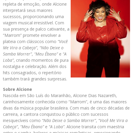
repleta de emoção, onde Alcione
interpretará seus maiores
sucessos, proporcionando uma
viagem musical irresistível. Com
sua presença de palco cativante, a
“Marrom” promete envolver a
plateia com clássicos como
“Você
Me Vira a Cabeça”
,
“Não Deixe o
Samba Morrer”
,
“Meu Ébano”
e
“A
Loba”
, criando momentos de pura
nostalgia e celebração. Além dos
hits consagrados, o repertório
também trará grandes surpresas.
Sobre Alcione
Nascida em São Luís do Maranhão, Alcione Dias Nazareth,
carinhosamente conhecida como “Marrom”, é uma das maiores
divas da música popular brasileira. Com mais de cinco décadas de
carreira, a cantora conquistou o público com sucessos
inesquecíveis como
“Não Deixe o Samba Morrer”
,
“Você Me Vira a
Cabeça”
,
“Meu Ébano”
e
“A Loba”
. Alcione transita com maestria
entre o samba, boleros e músicas românticas, emocionando