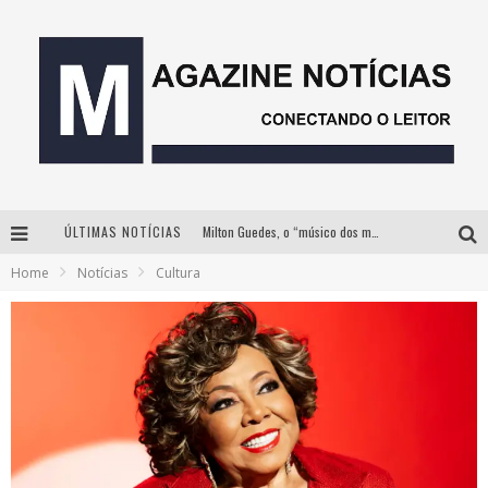
ÚLTIMAS NOTÍCIAS
Milton Guedes, o “músico dos músicos”, apresenta show da turnê “Milton Canta Lulu” em BH
Home
Notícias
Cultura
Com ingressos esgotados desde junho, Churrasquinho Menos é Mais agita BH na próxima semana
Instituto Cervantes apresenta recital do alaudista mexicano Francisco Gil na série Segunda Musical
Esplanada fica pequena e CÊ TÁ DOIDO FESTIVAL anuncia mudança para o gramado do Mineirão