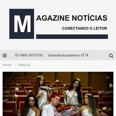
Esplanada fica pequena e CÊ TÁ DOIDO FESTIVAL anuncia mudança para o gramado do Mineirão
ÚLTIMAS NOTÍCIAS
Milton Guedes, o “músico dos músicos”, apresenta show da turnê “Milton Canta Lulu” em BH
Home
Notícias
Com ingressos esgotados desde junho, Churrasquinho Menos é Mais agita BH na próxima semana
Hot Wheels Monster Trucks Live™ confirma Belo Horizonte na turnê América do Sul 2027