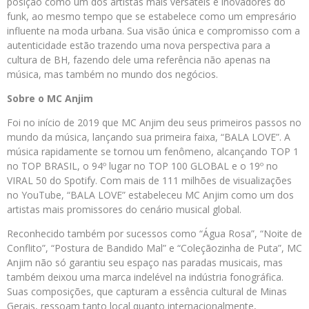
posição como um dos artistas mais versáteis e inovadores do
funk, ao mesmo tempo que se estabelece como um empresário
influente na moda urbana. Sua visão única e compromisso com a
autenticidade estão trazendo uma nova perspectiva para a
cultura de BH, fazendo dele uma referência não apenas na
música, mas também no mundo dos negócios.
Sobre o MC Anjim
Foi no início de 2019 que MC Anjim deu seus primeiros passos no
mundo da música, lançando sua primeira faixa, “BALA LOVE”. A
música rapidamente se tornou um fenômeno, alcançando TOP 1
no TOP BRASIL, o 94º lugar no TOP 100 GLOBAL e o 19º no
VIRAL 50 do Spotify. Com mais de 111 milhões de visualizações
no YouTube, “BALA LOVE” estabeleceu MC Anjim como um dos
artistas mais promissores do cenário musical global.
Reconhecido também por sucessos como “Água Rosa”, “Noite de
Conflito”, “Postura de Bandido Mal” e “Coleçãozinha de Puta”, MC
Anjim não só garantiu seu espaço nas paradas musicais, mas
também deixou uma marca indelével na indústria fonográfica.
Suas composições, que capturam a essência cultural de Minas
Gerais, ressoam tanto local quanto internacionalmente,