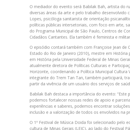
O mediador do evento será Babilak Bah, artista do r
diversas áreas da arte e pelo trabalho desenvolvido
Lopes, psicóloga sanitarista de orientação psicanalí
políticas públicas intersetoriais, com foco em arte, s
do Programa Municipal de São Paulo, Centros de Con
Cidadãos Cantantes. Ela também é feminista e militan
O episódio contará também com Françoise Jean de Ol
Estado do Rio de Janeiro (2010), mestre em História 
em História pela Universidade Federal de Minas Gerais
atualmente diretora de Políticas Culturais e Participa
Horizonte, coordenando a Política Municipal Cultura 
integrante do Trem Tan Tan, também participará, tra
partir da vivência de um usuário dos serviços de saú
Babilak Bah destaca a importância do evento: “Este
podemos fortalecer nossas redes de apoio e parceria
experiências e saberes, podemos encontrar soluçõe
inclusão e a valorização de todos os envolvidos na pr
O 1º Festival de Música Doida foi selecionado pelo ed
cultura de Minas Gerais (LEIC), ao lado do Festival Pá