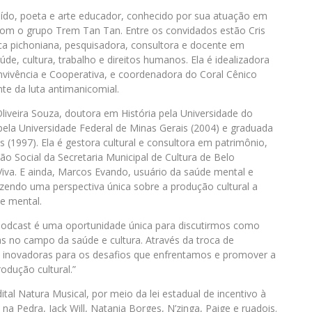
uído, poeta e arte educador, conhecido por sua atuação em
 com o grupo Trem Tan Tan. Entre os convidados estão Cris
tica pichoniana, pesquisadora, consultora e docente em
aúde, cultura, trabalho e direitos humanos. Ela é idealizadora
vivência e Cooperativa, e coordenadora do Coral Cênico
te da luta antimanicomial.
iveira Souza, doutora em História pela Universidade do
pela Universidade Federal de Minas Gerais (2004) e graduada
 (1997). Ela é gestora cultural e consultora em patrimônio,
ção Social da Secretaria Municipal de Cultura de Belo
Viva. E ainda, Marcos Evando, usuário da saúde mental e
zendo uma perspectiva única sobre a produção cultural a
de mental.
 podcast é uma oportunidade única para discutirmos como
s no campo da saúde e cultura. Através da troca de
s inovadoras para os desafios que enfrentamos e promover a
odução cultural.”
ital Natura Musical, por meio da lei estadual de incentivo à
 na Pedra, Jack Will, Natania Borges, N’zinga, Paige e ruadois.