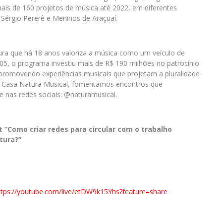
ais de 160 projetos de música até 2022, em diferentes
 Sérgio Pererê e Meninos de Araçuaí.
ura que há 18 anos valoriza a música como um veículo de
5, o programa investiu mais de R$ 190 milhões no patrocínio
, promovendo experiências musicais que projetam a pluralidade
 a Casa Natura Musical, fomentamos encontros que
 nas redes sociais: @naturamusical.
t “Como criar redes para circular com o trabalho
tura?”
ttps://youtube.com/live/
etDW9k15Yhs?feature=share