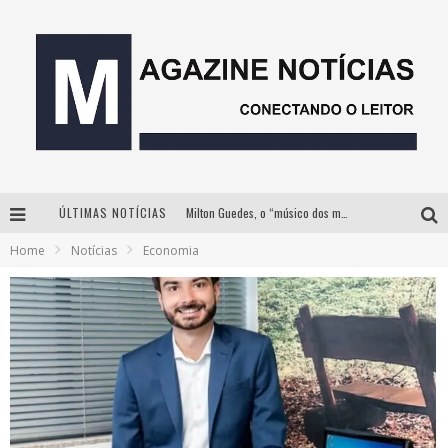
ÚLTIMAS NOTÍCIAS
Milton Guedes, o “músico dos músicos”, apresenta show da turnê “Milton Canta Lulu” em BH
Home
Notícias
Economia
Com ingressos esgotados desde junho, Churrasquinho Menos é Mais agita BH na próxima semana
Hot Wheels Monster Trucks Live™ confirma Belo Horizonte na turnê América do Sul 2027
Esplanada fica pequena e CÊ TÁ DOIDO FESTIVAL anuncia mudança para o gramado do Mineirão