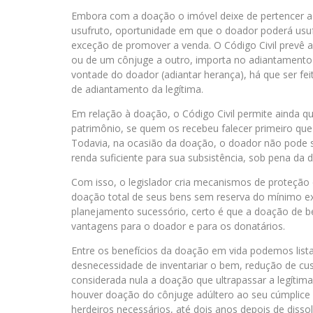
Embora com a doação o imóvel deixe de pertencer ao 
usufruto, oportunidade em que o doador poderá usuf
exceção de promover a venda. O Código Civil prevê 
ou de um cônjuge a outro, importa no adiantamento 
vontade do doador (adiantar herança), há que ser feit
de adiantamento da legítima.
Em relação à doação, o Código Civil permite ainda 
patrimônio, se quem os recebeu falecer primeiro qu
Todavia, na ocasião da doação, o doador não pode 
renda suficiente para sua subsistência, sob pena da 
Com isso, o legislador cria mecanismos de proteção
doação total de seus bens sem reserva do mínimo ex
planejamento sucessório, certo é que a doação de b
vantagens para o doador e para os donatários.
Entre os benefícios da doação em vida podemos listar
desnecessidade de inventariar o bem, redução de cus
considerada nula a doação que ultrapassar a legítima
houver doação do cônjuge adúltero ao seu cúmplice 
herdeiros necessários, até dois anos depois de disso