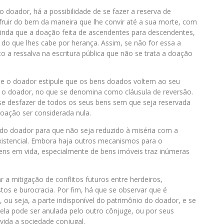
doador, há a possibilidade de se fazer a reserva de
ruir do bem da maneira que lhe convir até a sua morte, com
ainda que a doação feita de ascendentes para descendentes,
do que lhes cabe por herança. Assim, se não for essa a
o a ressalva na escritura pública que não se trata a doação
que o doador estipule que os bens doados voltem ao seu
e o doador, no que se denomina como cláusula de reversão.
se desfazer de todos os seus bens sem que seja reservada
doação ser considerada nula.
 do doador para que não seja reduzido à miséria com a
istencial. Embora haja outros mecanismos para o
ens em vida, especialmente de bens imóveis traz inúmeras
 a mitigação de conflitos futuros entre herdeiros,
tos e burocracia. Por fim, há que se observar que é
, ou seja, a parte indisponível do patrimônio do doador, e se
ela pode ser anulada pelo outro cônjuge, ou por seus
lvida a sociedade conjugal.