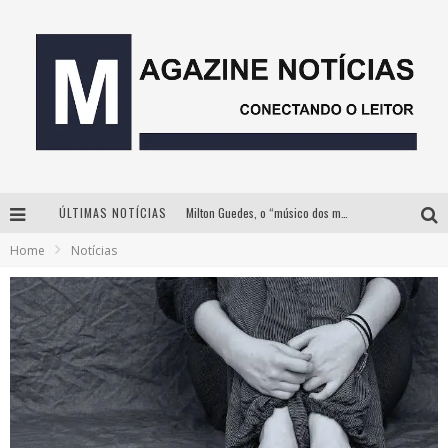
ÚLTIMAS NOTÍCIAS
Milton Guedes, o “músico dos músicos”, apresenta show da turnê “Milton Canta Lulu” em BH
Home
Notícias
Com ingressos esgotados desde junho, Churrasquinho Menos é Mais agita BH na próxima semana
Instituto Cervantes apresenta recital do alaudista mexicano Francisco Gil na série Segunda Musical
Esplanada fica pequena e CÊ TÁ DOIDO FESTIVAL anuncia mudança para o gramado do Mineirão