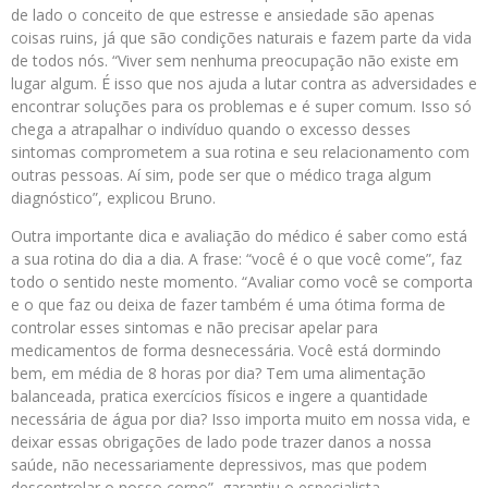
de lado o conceito de que estresse e ansiedade são apenas
coisas ruins, já que são condições naturais e fazem parte da vida
de todos nós. “Viver sem nenhuma preocupação não existe em
lugar algum. É isso que nos ajuda a lutar contra as adversidades e
encontrar soluções para os problemas e é super comum. Isso só
chega a atrapalhar o indivíduo quando o excesso desses
sintomas comprometem a sua rotina e seu relacionamento com
outras pessoas. Aí sim, pode ser que o médico traga algum
diagnóstico”, explicou Bruno.
Outra importante dica e avaliação do médico é saber como está
a sua rotina do dia a dia. A frase: “você é o que você come”, faz
todo o sentido neste momento. “Avaliar como você se comporta
e o que faz ou deixa de fazer também é uma ótima forma de
controlar esses sintomas e não precisar apelar para
medicamentos de forma desnecessária. Você está dormindo
bem, em média de 8 horas por dia? Tem uma alimentação
balanceada, pratica exercícios físicos e ingere a quantidade
necessária de água por dia? Isso importa muito em nossa vida, e
deixar essas obrigações de lado pode trazer danos a nossa
saúde, não necessariamente depressivos, mas que podem
descontrolar o nosso corpo”, garantiu o especialista.