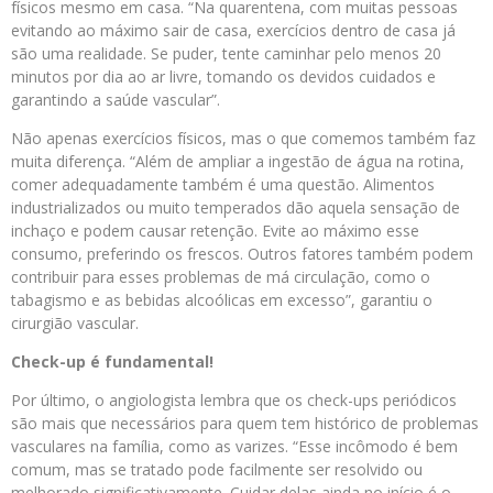
físicos mesmo em casa. “Na quarentena, com muitas pessoas
evitando ao máximo sair de casa, exercícios dentro de casa já
são uma realidade. Se puder, tente caminhar pelo menos 20
minutos por dia ao ar livre, tomando os devidos cuidados e
garantindo a saúde vascular”.
Não apenas exercícios físicos, mas o que comemos também faz
muita diferença. “Além de ampliar a ingestão de água na rotina,
comer adequadamente também é uma questão. Alimentos
industrializados ou muito temperados dão aquela sensação de
inchaço e podem causar retenção. Evite ao máximo esse
consumo, preferindo os frescos. Outros fatores também podem
contribuir para esses problemas de má circulação, como o
tabagismo e as bebidas alcoólicas em excesso”, garantiu o
cirurgião vascular.
Check-up é fundamental!
Por último, o angiologista lembra que os check-ups periódicos
são mais que necessários para quem tem histórico de problemas
vasculares na família, como as varizes. “Esse incômodo é bem
comum, mas se tratado pode facilmente ser resolvido ou
melhorado significativamente. Cuidar delas ainda no início é o