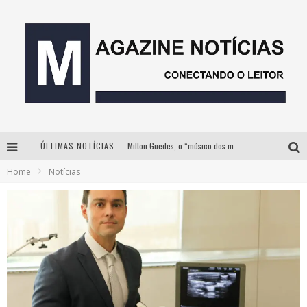
ÚLTIMAS NOTÍCIAS
Milton Guedes, o “músico dos músicos”, apresenta show da turnê “Milton Canta Lulu” em BH
Home
Notícias
Com ingressos esgotados desde junho, Churrasquinho Menos é Mais agita BH na próxima semana
Instituto Cervantes apresenta recital do alaudista mexicano Francisco Gil na série Segunda Musical
Esplanada fica pequena e CÊ TÁ DOIDO FESTIVAL anuncia mudança para o gramado do Mineirão