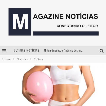
Milton Guedes, o “músico dos músicos”, apresenta show da turnê “Milton Canta Lulu” em BH
ÚLTIMAS NOTÍCIAS
Com ingressos esgotados desde junho, Churrasquinho Menos é Mais agita BH na próxima semana
Home
Notícias
Cultura
Instituto Cervantes apresenta recital do alaudista mexicano Francisco Gil na série Segunda Musical
Esplanada fica pequena e CÊ TÁ DOIDO FESTIVAL anuncia mudança para o gramado do Mineirão