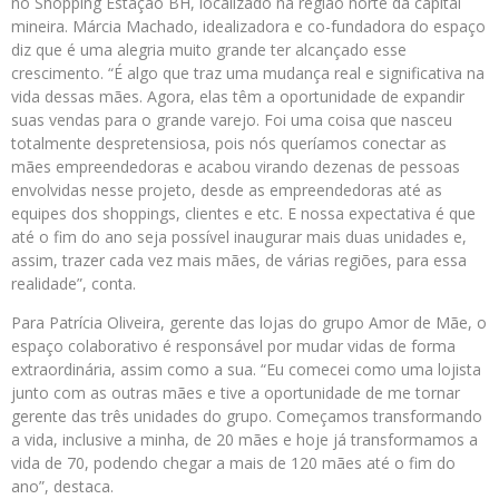
no Shopping Estação BH, localizado na região norte da capital
mineira. Márcia Machado, idealizadora e co-fundadora do espaço
diz que é uma alegria muito grande ter alcançado esse
crescimento. “É algo que traz uma mudança real e significativa na
vida dessas mães. Agora, elas têm a oportunidade de expandir
suas vendas para o grande varejo. Foi uma coisa que nasceu
totalmente despretensiosa, pois nós queríamos conectar as
mães empreendedoras e acabou virando dezenas de pessoas
envolvidas nesse projeto, desde as empreendedoras até as
equipes dos shoppings, clientes e etc. E nossa expectativa é que
até o fim do ano seja possível inaugurar mais duas unidades e,
assim, trazer cada vez mais mães, de várias regiões, para essa
realidade”, conta.
Para Patrícia Oliveira, gerente das lojas do grupo Amor de Mãe, o
espaço colaborativo é responsável por mudar vidas de forma
extraordinária, assim como a sua. “Eu comecei como uma lojista
junto com as outras mães e tive a oportunidade de me tornar
gerente das três unidades do grupo. Começamos transformando
a vida, inclusive a minha, de 20 mães e hoje já transformamos a
vida de 70, podendo chegar a mais de 120 mães até o fim do
ano”, destaca.