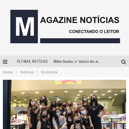
ÚLTIMAS NOTÍCIAS
Milton Guedes, o “músico dos músicos”, apresenta show da turnê “Milton Canta Lulu” em BH
Home
Notícias
Economia
Com ingressos esgotados desde junho, Churrasquinho Menos é Mais agita BH na próxima semana
Instituto Cervantes apresenta recital do alaudista mexicano Francisco Gil na série Segunda Musical
Esplanada fica pequena e CÊ TÁ DOIDO FESTIVAL anuncia mudança para o gramado do Mineirão