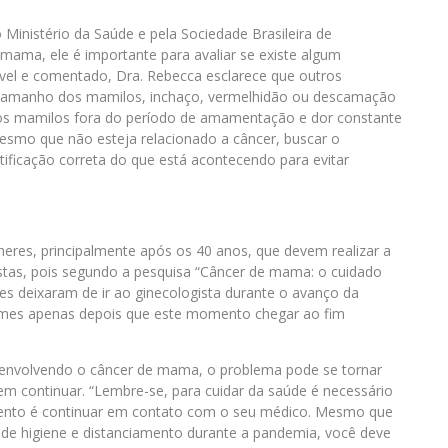
inistério da Saúde e pela Sociedade Brasileira de
mama, ele é importante para avaliar se existe algum
ível e comentado, Dra. Rebecca esclarece que outros
tamanho dos mamilos, inchaço, vermelhidão ou descamação
los mamilos fora do período de amamentação e dor constante
esmo que não esteja relacionado a câncer, buscar o
ntificação correta do que está acontecendo para evitar
eres, principalmente após os 40 anos, que devem realizar a
stas, pois segundo a pesquisa “Câncer de mama: o cuidado
s deixaram de ir ao ginecologista durante o avanço da
ames apenas depois que este momento chegar ao fim
esenvolvendo o câncer de mama, o problema pode se tornar
em continuar. “Lembre-se, para cuidar da saúde é necessário
nto é continuar em contato com o seu médico. Mesmo que
de higiene e distanciamento durante a pandemia, você deve