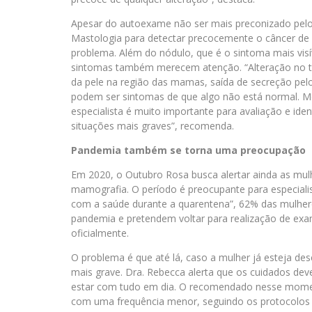
Apesar do autoexame não ser mais preconizado pelo M
Mastologia para detectar precocemente o câncer de 
problema. Além do nódulo, que é o sintoma mais vis
sintomas também merecem atenção. “Alteração no 
da pele na região das mamas, saída de secreção pe
podem ser sintomas de que algo não está normal. M
especialista é muito importante para avaliação e ide
situações mais graves”, recomenda.
Pandemia também se torna uma preocupação
Em 2020, o Outubro Rosa busca alertar ainda as mulh
mamografia. O período é preocupante para especiali
com a saúde durante a quarentena”, 62% das mulhere
pandemia e pretendem voltar para realização de ex
oficialmente.
O problema é que até lá, caso a mulher já esteja d
mais grave. Dra. Rebecca alerta que os cuidados dev
estar com tudo em dia. O recomendado nesse mome
com uma frequência menor, seguindo os protocolos 