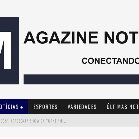
OTÍCIAS
ESPORTES
VARIEDADES
ÚLTIMAS NOT
M
ILTON GUEDES, O “MÚSICO DOS MÚSICOS”, APRESENTA SHOW DA TURNÊ “MILTON CANTA LULU” EM BH
C
OM INGRESSOS ESGOTADOS DESDE JUNHO, CHURRASQUINHO MENOS É MAIS AGITA BH NA PRÓXIMA SEMANA