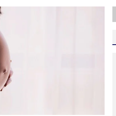
I
NSTITUTO CERVANTES APRESENTA RECITAL DO ALAUDISTA MEXICANO FRANCISCO GIL NA SÉRIE SEGUNDA MUSICAL
E
SPLANADA FICA PEQUENA E CÊ TÁ DOIDO FESTIVAL ANUNCIA MUDANÇA PARA O GRAMADO DO MINEIRÃO