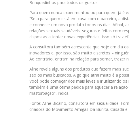
Brinquedinhos para todos os gostos
Para quem nunca experimentou ou para quem já é exp
“Seja para quem está em casa com o parceiro, a distân
e conhecer um novo produto todos os dias. Afinal, ao
relações sexuais saudáveis, seguras e feitas com re
dispostas a tentar novas experiências. Isso só traz ef
A consultora também acrescenta que hoje em dia os
inovadores e, por isso, são muito discretos – ningu
Ao contrário, entram na relação para somar, trazer n
Aline revela alguns dos produtos que fazem mais suc
são os mais buscados. Algo que atrai muito é a possi
Você pode começar dos mais leves e ir utilizando os 
também é uma ótima pedida para aquecer a relação 
masturbação”, indica.
Fonte: Aline Bicalho, consultora em sexualidade. Fo
criadora do Movimento Amigas Da Bunita. Casada e m