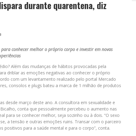
dispara durante quarentena, diz
e
 para conhecer melhor o próprio corpo e investir em novas
xperiências
tédio? Além das mudanças de hábitos provocadas pela
ra driblar as emoções negativas ao conhecer o próprio
acordo com um levantamento realizado pelo portal Mercado
res, consolos e plugs bateu a marca de 1 milhão de produtos
s desde março deste ano. A consultora em sexualidade e
e Bicalho, conta que pessoalmente percebeu o aumento nas
l para se conhecer melhor, seja sozinho ou à dois. “O sexo
esse, a tensão e outras emoções ruins. Transar com o parceiro
s positivos para a saúde mental e para o corpo”, conta.