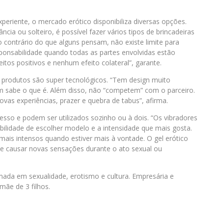
eriente, o mercado erótico disponibiliza diversas opções.
cia ou solteiro, é possível fazer vários tipos de brincadeiras
 contrário do que alguns pensam, não existe limite para
sponsabilidade quando todas as partes envolvidas estão
eitos positivos e nenhum efeito colateral”, garante.
 produtos são super tecnológicos. “Tem design muito
ém sabe o que é. Além disso, não “competem” com o parceiro.
ovas experiências, prazer e quebra de tabus”, afirma.
esso e podem ser utilizados sozinho ou à dois. “Os vibradores
bilidade de escolher modelo e a intensidade que mais gosta.
mais intensos quando estiver mais à vontade. O gel erótico
e causar novas sensações durante o ato sexual ou
rmada em sexualidade, erotismo e cultura. Empresária e
ãe de 3 filhos.