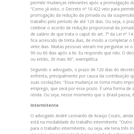
permitir mudanças relevantes após a promulgação da
“Como já visto, o Decreto nº 10.422 veio para permiti
prorrogação da redução da jornada ou da suspensão
trabalho pelo período de até 120 dias. Ou seja, o p
celebrar o acordo de redução proporcional da jornad
de salário de que trata o caput do art. 7º da Lei nº 14
fica acrescido de trinta dias, de modo a completar o 
vinte dias. Muitas pessoas vieram me perguntar se o 
90 ou 60 dias após a lei. Eu respondo que não. O dec
ou então, 30 mais 90”, exemplifica.
Segundo o advogado, o prazo de 120 dias do decret
enfrenta, principalmente por causa da contribuição 
suas oscilações. “Essa mudança se torna muito impor
emprego, que será por esse prazo. É uma forma de a
renda. Ou seja, nesse momento que o Brasil passa, é d
Intermitente
O advogado André Leonardo de Araújo Couto, ainda a
está na modalidade do trabalho intermitente. “Outro 
para o trabalho intermitente, ou seja, ele teria três