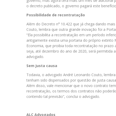
governo, mas agora terá mais um mês de adicional pa
o decreto publicado, o governo pagará este benefício
Possibilidade de recontratação
Além do Decreto n° 10.422 que já chega dando mais 
Couto, lembra que outra grande inovação foi a Portar
“Ela possibilita a recontratação em um período inferi
antigamente existia uma portaria do próprio extinto 
Economia, que proibia toda recontratação no prazo a
seja, até dezembro do ano de 2020, será permitida a r
advogado.
Sem justa causa
Todavia, o advogado André Leonardo Couto, lembra q
tenham sido dispensados por questão de justa causa.
Além disso, vale mencionar que o novo contrato te
recontratação, os termos dos contratos não poderão
contendo tal previsão”, conclui o advogado.
ALC Advogados