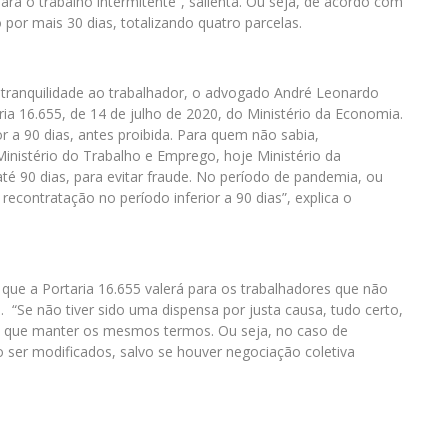
ra o trabalho intermitente”, salienta. Ou seja, de acordo com
 por mais 30 dias, totalizando quatro parcelas.
tranquilidade ao trabalhador, o advogado André Leonardo
ia 16.655, de 14 de julho de 2020, do Ministério da Economia.
or a 90 dias, antes proibida. Para quem não sabia,
Ministério do Trabalho e Emprego, hoje Ministério da
té 90 dias, para evitar fraude. No período de pandemia, ou
econtratação no período inferior a 90 dias”, explica o
ue a Portaria 16.655 valerá para os trabalhadores que não
 “Se não tiver sido uma dispensa por justa causa, tudo certo,
m que manter os mesmos termos. Ou seja, no caso de
 ser modificados, salvo se houver negociação coletiva