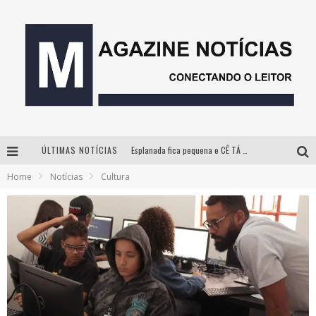
ÚLTIMAS NOTÍCIAS
Esplanada fica pequena e CÊ TÁ DOIDO FESTIVAL anuncia mudança para o gramado do Mineirão
Home
Notícias
Cultura
Milton Guedes, o “músico dos músicos”, apresenta show da turnê “Milton Canta Lulu” em BH
Com ingressos esgotados desde junho, Churrasquinho Menos é Mais agita BH na próxima semana
Hot Wheels Monster Trucks Live™ confirma Belo Horizonte na turnê América do Sul 2027