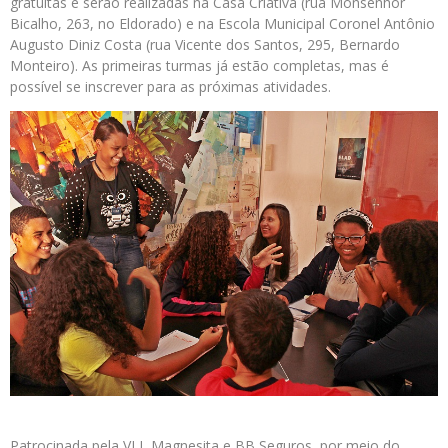
gratuitas e serão realizadas na Casa Criativa (rua Monsenhor
Bicalho, 263, no Eldorado) e na Escola Municipal Coronel Antônio
Augusto Diniz Costa (rua Vicente dos Santos, 295, Bernardo
Monteiro). As primeiras turmas já estão completas, mas é
possível se inscrever para as próximas atividades.
Patrocinada pela VLI, Magnesita e BB Seguros, por meio do