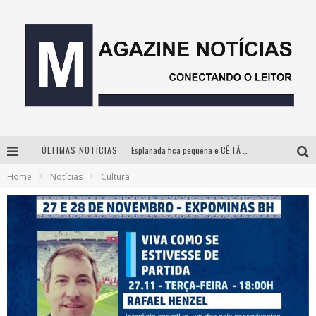
ÚLTIMAS NOTÍCIAS
Esplanada fica pequena e CÊ TÁ DOIDO FESTIVAL anuncia mudança para o gramado do Mineirão
Home
Notícias
Cultura
Milton Guedes, o “músico dos músicos”, apresenta show da turnê “Milton Canta Lulu” em BH
Com ingressos esgotados desde junho, Churrasquinho Menos é Mais agita BH na próxima semana
Hot Wheels Monster Trucks Live™ confirma Belo Horizonte na turnê América do Sul 2027