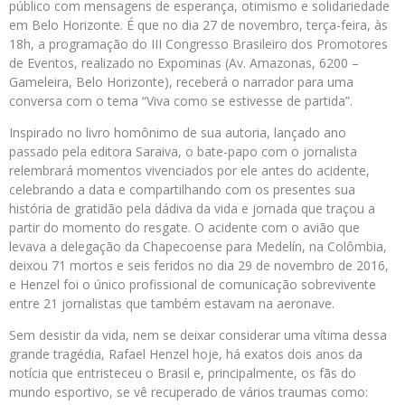
público com mensagens de esperança, otimismo e solidariedade
em Belo Horizonte. É que no dia 27 de novembro, terça-feira, às
18h, a programação do III Congresso Brasileiro dos Promotores
de Eventos, realizado no Expominas (Av. Amazonas, 6200 –
Gameleira, Belo Horizonte), receberá o narrador para uma
conversa com o tema “Viva como se estivesse de partida”.
Inspirado no livro homônimo de sua autoria, lançado ano
passado pela editora Saraiva, o bate-papo com o jornalista
relembrará momentos vivenciados por ele antes do acidente,
celebrando a data e compartilhando com os presentes sua
história de gratidão pela dádiva da vida e jornada que traçou a
partir do momento do resgate. O acidente com o avião que
levava a delegação da Chapecoense para Medelín, na Colômbia,
deixou 71 mortos e seis feridos no dia 29 de novembro de 2016,
e Henzel foi o único profissional de comunicação sobrevivente
entre 21 jornalistas que também estavam na aeronave.
Sem desistir da vida, nem se deixar considerar uma vítima dessa
grande tragédia, Rafael Henzel hoje, há exatos dois anos da
notícia que entristeceu o Brasil e, principalmente, os fãs do
mundo esportivo, se vê recuperado de vários traumas como: