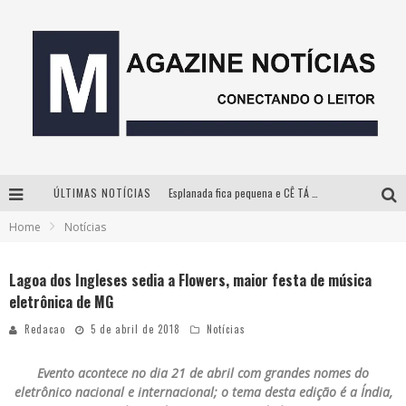
Esplanada fica pequena e CÊ TÁ DOIDO FESTIVAL anuncia mudança para o gramado do Mineirão
ÚLTIMAS NOTÍCIAS
Milton Guedes, o “músico dos músicos”, apresenta show da turnê “Milton Canta Lulu” em BH
Home
Notícias
Com ingressos esgotados desde junho, Churrasquinho Menos é Mais agita BH na próxima semana
Lagoa dos Ingleses sedia a Flowers, maior festa de música
Hot Wheels Monster Trucks Live™ confirma Belo Horizonte na turnê América do Sul 2027
eletrônica de MG
Redacao
5 de abril de 2018
Notícias
Evento acontece no dia 21 de abril com grandes nomes do
eletrônico nacional e internacional; o tema desta edição é a Índia,