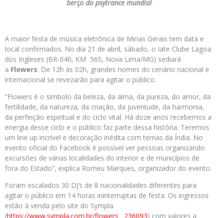
berço do psytrance mundial
A maior festa de música eletrônica de Minas Gerais tem data e
local confirmados. No dia 21 de abril, sábado, o Iate Clube Lagoa
dos Ingleses (BR-040, KM 565, Nova Lima/MG) sediará
a
Flowers
. De 12h às 02h, grandes nomes do cenário nacional e
internacional se revezarão para agitar o público.
“Flowers é o símbolo da beleza, da alma, da pureza, do amor, da
fertilidade, da natureza, da criação, da juventude, da harmonia,
da perfeição espiritual e do ciclo vital. Há doze anos recebemos a
energia desse ciclo e o público faz parte dessa história. Teremos
um line up incrível e decoração inédita com temas da Índia. No
evento oficial do Facebook é possível ver pessoas organizando
excursões de várias localidades do interior e de municípios de
fora do Estado”, explica Romeu Marques, organizador do evento.
Foram escalados 30 DJ’s de 8 nacionalidades diferentes para
agitar o público em 14 horas ininterruptas de festa. Os ingressos
estão à venda pelo site do Sympla
(
https://www.sympla.com.br/flo
wers__236093
) com valores a