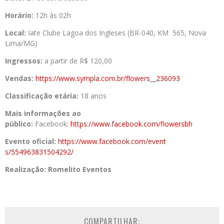
Horário:
12h às 02h
Local:
Iate Clube Lagoa dos Ingleses (BR-040, KM 565, Nova
Lima/MG)
Ingressos:
a partir de R$ 120,00
Vendas:
https://www.sympla.com.br/flow
ers__236093
Classificação etária:
18 anos
Mais informações ao
público:
Facebook:
https://www.facebook
.com/flowersbh
Evento oficial:
https://www.facebook.com/event
s/554963831504292/
Realização:
Romelito Eventos
COMPARTILHAR: