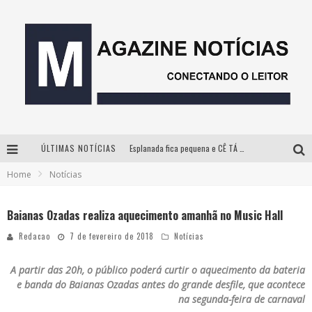
ÚLTIMAS NOTÍCIAS
Esplanada fica pequena e CÊ TÁ DOIDO FESTIVAL anuncia mudança para o gramado do Mineirão
Home
Notícias
Milton Guedes, o “músico dos músicos”, apresenta show da turnê “Milton Canta Lulu” em BH
Com ingressos esgotados desde junho, Churrasquinho Menos é Mais agita BH na próxima semana
Baianas Ozadas realiza aquecimento amanhã no Music Hall
Hot Wheels Monster Trucks Live™ confirma Belo Horizonte na turnê América do Sul 2027
Redacao
7 de fevereiro de 2018
Notícias
A partir das 20h, o público poderá curtir o aquecimento da bateria
e banda do Baianas Ozadas antes do grande desfile, que acontece
na segunda-feira de carnaval