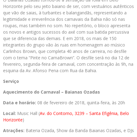
Horizonte pelo seu jeito baiano de ser, com vestuários autênticos
que vão de saias, à turbantes e balangandãs, representando a
legitimidade e irreverência dos carnavais da Bahia não só nas
roupas, mas também no som. No repertório, o bloco apresenta
os novos e antigos sucessos do axé com sua batida percussiva
que se diferencia das demais. E em 2018, os mais de 150
integrantes do grupo vão às ruas em homenagem ao músico
Carlinhos Brown, que completa 40 anos de carreira, no desfile
com o tema “Pinte no CarnaBrown”. O desfile será no dia 12 de
fevereiro, segunda-feira de carnaval, com concentração às 9h, na
esquina da Av. Afonso Pena com Rua da Bahia.
Serviço
Aquecimento do Carnaval – Baianas Ozadas
Data e horário:
08 de fevereiro de 2018, quinta-feira, às 20h
Local:
Music Hall (
Av. do Contorno, 3239 – Santa Efigênia, Belo
Horizonte
)
Atrações:
Bateria Ozada, Show da Banda Baianas Ozadas, e DJs