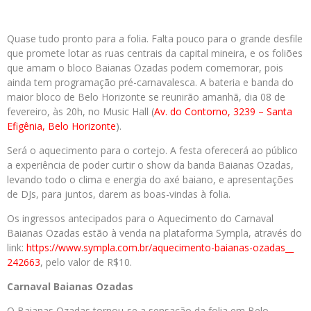
Quase tudo pronto para a folia. Falta pouco para o grande desfile
que promete lotar as ruas centrais da capital mineira, e os foliões
que amam o bloco Baianas Ozadas podem comemorar, pois
ainda tem programação pré-carnavalesca. A bateria e banda do
maior bloco de Belo Horizonte se reunirão amanhã, dia 08 de
fevereiro, às 20h, no Music Hall (
Av. do Contorno, 3239 – Santa
Efigênia, Belo Horizonte
).
Será o aquecimento para o cortejo. A festa oferecerá ao público
a experiência de poder curtir o show da banda Baianas Ozadas,
levando todo o clima e energia do axé baiano, e apresentações
de DJs, para juntos, darem as boas-vindas à folia.
Os ingressos antecipados para o Aquecimento do Carnaval
Baianas Ozadas estão à venda na plataforma Sympla, através do
link:
https://www.sympla.com.br/
aquecimento-baianas-ozadas__
242663
, pelo valor de R$10.
Carnaval Baianas Ozadas
O Baianas Ozadas tornou-se a sensação da folia em Belo