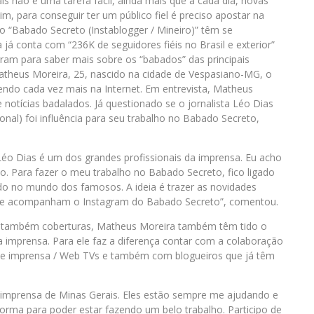
ais não é uma tarefa fácil, ainda mais que a cada dia, novas
m, para conseguir ter um público fiel é preciso apostar na
o “Babado Secreto (Instablogger / Mineiro)” têm se
já conta com “236K de seguidores fiéis no Brasil e exterior”
am para saber mais sobre os “babados” das principais
 Matheus Moreira, 25, nascido na cidade de Vespasiano-MG, o
endo cada vez mais na Internet. Em entrevista, Matheus
 notícias badalados. Já questionado se o jornalista Léo Dias
nal) foi influência para seu trabalho no Babado Secreto,
Léo Dias é um dos grandes profissionais da imprensa. Eu acho
ário. Para fazer o meu trabalho no Babado Secreto, fico ligado
do no mundo dos famosos. A ideia é trazer as novidades
ue acompanham o Instagram do Babado Secreto”, comentou.
e também coberturas, Matheus Moreira também têm tido o
a imprensa. Para ele faz a diferença contar com a colaboração
es de imprensa / Web TVs e também com blogueiros que já têm
 imprensa de Minas Gerais. Eles estão sempre me ajudando e
forma para poder estar fazendo um belo trabalho. Participo de