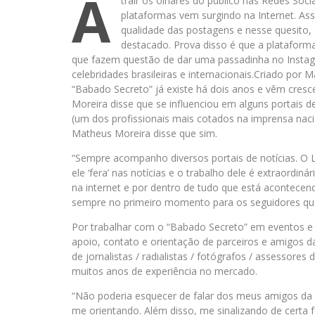
A
trair os olhares do público nas Redes Soci
plataformas vem surgindo na Internet. Assi
qualidade das postagens e nesse quesito, 
destacado. Prova disso é que a plataforma 
que fazem questão de dar uma passadinha no Instagr
celebridades brasileiras e internacionais.Criado por
“Babado Secreto” já existe há dois anos e vêm cresc
Moreira disse que se influenciou em alguns portais de
(um dos profissionais mais cotados na imprensa nacio
Matheus Moreira disse que sim.
“Sempre acompanho diversos portais de notícias. O 
ele ‘fera’ nas notícias e o trabalho dele é extraordin
na internet e por dentro de tudo que está acontecen
sempre no primeiro momento para os seguidores q
Por trabalhar com o “Babado Secreto” em eventos 
apoio, contato e orientação de parceiros e amigos d
de jornalistas / radialistas / fotógrafos / assessor
muitos anos de experiência no mercado.
“Não poderia esquecer de falar dos meus amigos da
me orientando. Além disso, me sinalizando de certa 