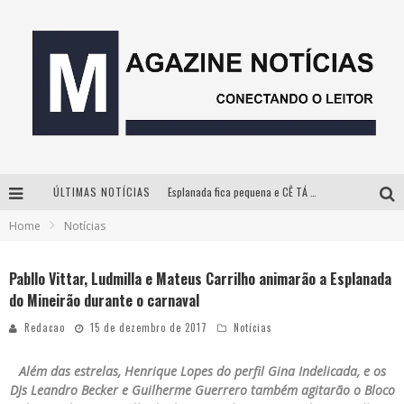
ÚLTIMAS NOTÍCIAS
Esplanada fica pequena e CÊ TÁ DOIDO FESTIVAL anuncia mudança para o gramado do Mineirão
Home
Notícias
Milton Guedes, o “músico dos músicos”, apresenta show da turnê “Milton Canta Lulu” em BH
Com ingressos esgotados desde junho, Churrasquinho Menos é Mais agita BH na próxima semana
Pabllo Vittar, Ludmilla e Mateus Carrilho animarão a Esplanada
do Mineirão durante o carnaval
Hot Wheels Monster Trucks Live™ confirma Belo Horizonte na turnê América do Sul 2027
Redacao
15 de dezembro de 2017
Notícias
Além das estrelas, Henrique Lopes do perfil Gina Indelicada, e os
DJs Leandro Becker e Guilherme Guerrero também agitarão o Bloco