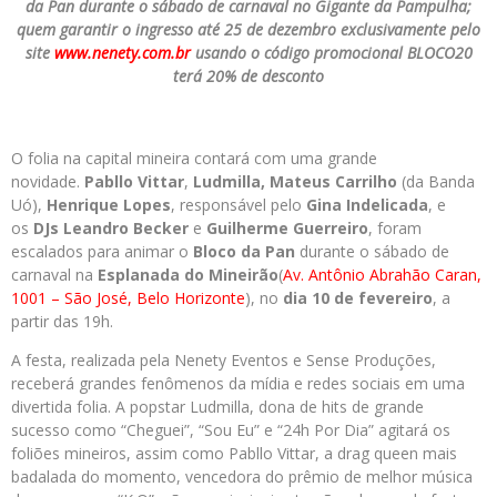
da Pan durante o sábado de carnaval no Gigante da Pampulha;
quem garantir o ingresso até 25 de dezembro exclusivamente pelo
site
www.nenety.com.br
usando o código promocional BLOCO20
terá 20% de desconto
O folia na capital mineira contará com uma grande
novidade.
Pabllo Vittar
,
Ludmilla,
Mateus Carrilho
(da Banda
Uó),
Henrique Lopes
, responsável pelo
Gina Indelicada
, e
os
DJs Leandro Becker
e
Guilherme Guerreiro
, foram
escalados para animar o
Bloco da Pan
durante o sábado de
carnaval na
Esplanada do Mineirão
(
Av. Antônio Abrahão Caran,
1001 – São José, Belo Horizonte
), no
dia 10 de fevereiro
, a
partir das 19h.
A festa, realizada pela Nenety Eventos e Sense Produções,
receberá grandes fenômenos da mídia e redes sociais em uma
divertida folia. A popstar Ludmilla, dona de hits de grande
sucesso como “Cheguei”, “Sou Eu” e “24h Por Dia” agitará os
foliões mineiros, assim como Pabllo Vittar, a drag queen mais
badalada do momento, vencedora do prêmio de melhor música