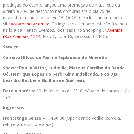
produção do evento lançou uma promoção de Natal que dá
direito a 20% de desconto nas compras até o dia 25 de
dezembro, usando o código “BLOCO20” exclusivamente pelo
site
www.nenety.com.br
. Os ingressos também estarão à venda
na loja da Nenety Eventos, localizada no Shopping 5ª
Avenida
(Rua Alagoas, 1314
, Piso C, Loja 16, Savassi, BH/MG).
Serviço
Carnaval Bloco da Pan na Esplanada do Mineirão
Shows: Pabllo Vittar, Ludmilla, Mateus Carrilho da Banda
Uó, Henrique Lopes do perfil Gina Indelicada, e os DJs
Leandro Becker e Guilherme Guerreiro
Data e horário:
10 de fevereiro de 2018, sábado de carnaval, às
19h
Ingressos:
Frontstage Sense
– R$150,00 (Open bar de vodka, cerveja,
refrigerante, suco e água)