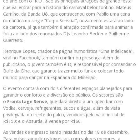
do ano com o “K.O”, são as principais atrações da grande festa
que vai entrar para a história do carnaval belorizontino. Mateus
Carrilho, da Banda Uó, que contracenou com Pabllo uma cena
romântica do single “Corpo Sensual”, novamente estará ao lado
da cantora, já que também é atração confirmada para animar a
folia ao lado dos renomados DJs Leandro Becker e Guilherme
Guerreiro.
Henrique Lopes, criador da página humorística “Gina Indelicada”,
viral no Facebook, também confirmou presença. Além de
publicitário, o jovem também é DJ e responsável por comandar o
Baile da Gina, que garante trazer muito funk e colocar todo
mundo para dançar na Espanada do Mineirão.
O evento contará com dois diferentes espaços planejados para
garantir o conforto e a diversão do público. Os setores são
o
Frontstage Sense
, que dará direito à um open bar com
Vodka, cerveja, refrigerantes, sucos e água, além de vista
privilegiada da frente do palco, vendidos pelo valor inicial de
R$150; e o Absurda, à venda por R$60.
As vendas de ingresso serão iniciadas no dia 18 de dezembro.
Para quiser garantir os ingressos com valores menores, a