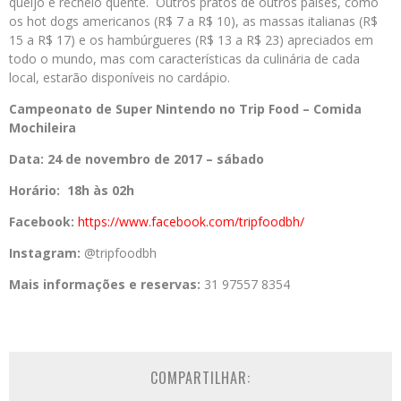
queijo e recheio quente. Outros pratos de outros países, como
os hot dogs americanos (R$ 7 a R$ 10), as massas italianas (R$
15 a R$ 17) e os hambúrgueres (R$ 13 a R$ 23) apreciados em
todo o mundo, mas com características da culinária de cada
local, estarão disponíveis no cardápio.
Campeonato de Super Nintendo no Trip Food – Comida
Mochileira
Data: 24 de novembro de 2017 – sábado
Horário: 18h às 02h
Facebook:
https://www.facebook.com/tripfoodbh/
Instagram:
@tripfoodbh
Mais informações e reservas:
31 97557 8354
COMPARTILHAR: