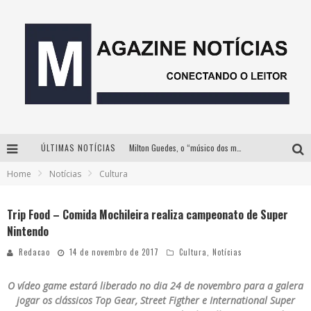
ÚLTIMAS NOTÍCIAS
Milton Guedes, o “músico dos músicos”, apresenta show da turnê “Milton Canta Lulu” em BH
Home
Notícias
Cultura
Com ingressos esgotados desde junho, Churrasquinho Menos é Mais agita BH na próxima semana
Hot Wheels Monster Trucks Live™ confirma Belo Horizonte na turnê América do Sul 2027
Trip Food – Comida Mochileira realiza campeonato de Super
Nintendo
Esplanada fica pequena e CÊ TÁ DOIDO FESTIVAL anuncia mudança para o gramado do Mineirão
Redacao
14 de novembro de 2017
Cultura
,
Notícias
O vídeo game estará liberado no dia 24 de novembro para a galera
jogar os clássicos Top Gear, Street Figther e International Super