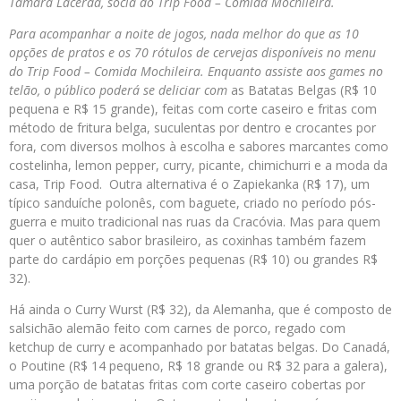
Tamara Lacerda, sócia do Trip Food – Comida Mochileira.
Para acompanhar a noite de jogos, nada melhor do que as 10
opções de pratos e os 70 rótulos de cervejas disponíveis no menu
do Trip Food – Comida Mochileira. Enquanto assiste aos games no
telão, o público poderá se deliciar com
as Batatas Belgas (R$ 10
pequena e R$ 15 grande), feitas com corte caseiro e fritas com
método de fritura belga, suculentas por dentro e crocantes por
fora, com diversos molhos à escolha e sabores marcantes como
costelinha, lemon pepper, curry, picante, chimichurri e a moda da
casa, Trip Food. Outra alternativa é o Zapiekanka (R$ 17), um
típico sanduíche polonês, com baguete, criado no período pós-
guerra e muito tradicional nas ruas da Cracóvia. Mas para quem
quer o autêntico sabor brasileiro, as coxinhas também fazem
parte do cardápio em porções pequenas (R$ 10) ou grandes R$
32).
Há ainda o Curry Wurst (R$ 32), da Alemanha, que é composto de
salsichão alemão feito com carnes de porco, regado com
ketchup de curry e acompanhado por batatas belgas. Do Canadá,
o Poutine (R$ 14 pequeno, R$ 18 grande ou R$ 32 para a galera),
uma porção de batatas fritas com corte caseiro cobertas por