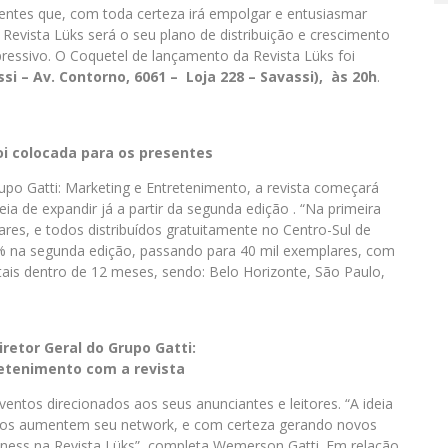
ntes que, com toda certeza irá empolgar e entusiasmar
da Revista Lüks será o seu plano de distribuição e crescimento
pressivo. O Coquetel de lançamento da Revista Lüks foi
si – Av. Contorno, 6061 – Loja 228 – Savassi), às 20h
.
oi colocada para os presentes
po Gatti: Marketing e Entretenimento, a revista começará
a de expandir já a partir da segunda edição . “Na primeira
es, e todos distribuídos gratuitamente no Centro-Sul de
% na segunda edição, passando para 40 mil exemplares, com
tais dentro de 12 meses, sendo: Belo Horizonte, São Paulo,
retor Geral do Grupo Gatti:
etenimento com a revista
ventos direcionados aos seus anunciantes e leitores. “A ideia
odos aumentem seu network, e com certeza gerando novos
ness na Revista Lüks”, completa Wemerson Gatti. Em relação