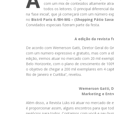
A
com um mix de conteúdos altamente atrae
todos os leitores. O principal diferencial 
na ‘fase inicial’, que já começará com um número ex
no
Bistrô Paris 6 /BH-MG – (Shopping Pátio Savas
Convidados especiais fizeram parte da festa.
A edição da revista f
De acordo com Wemerson Gatti, Diretor Geral do Gru
com um numero expressivo e gratuito, mas com a idei
edição, iremos atuar no mercado com 20 mil exemplar
Belo Horizonte, com o plano de crescimento de 100
o objetivo de chegar a 200 mil exemplares em 4 capi
Rio de Janeiro e Curitiba”, revelou.
Wemerson Gatti, Di
Marketing e Entr
Além disso, a Revista Lüks irá atuar no mercado de e
é proporcionar assim, alguns encontros para que t
negócios para todos. Contamos com você e seu busi