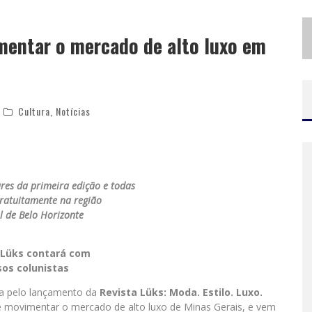
I
NSTITUTO CERVANTES APRESENTA RECITAL DO ALAUDISTA MEXICANO FRANCISCO GIL NA SÉRIE SEGUNDA MUSICAL
mentar o mercado de alto luxo em
E
SPLANADA FICA PEQUENA E CÊ TÁ DOIDO FESTIVAL ANUNCIA MUDANÇA PARA O GRAMADO DO MINEIRÃO
Cultura
,
Notícias
res da primeira edição e todas
gratuitamente na região
l de Belo Horizonte
 Lüks contará com
sos colunistas
da pelo lançamento da
Revista Lüks: Moda. Estilo. Luxo.
 movimentar o mercado de alto luxo de Minas Gerais, e vem