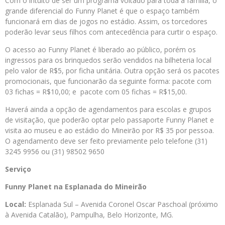
Com o intuito de ser um programa voltado para toda a família, o
grande diferencial do Funny Planet é que o espaço também
funcionará em dias de jogos no estádio. Assim, os torcedores
poderão levar seus filhos com antecedência para curtir o espaço.
O acesso ao Funny Planet é liberado ao público, porém os
ingressos para os brinquedos serão vendidos na bilheteria local
pelo valor de R$5, por ficha unitária. Outra opção será os pacotes
promocionais, que funcionarão da seguinte forma: pacote com
03 fichas = R$10,00; e pacote com 05 fichas = R$15,00.
Haverá ainda a opção de agendamentos para escolas e grupos
de visitação, que poderão optar pelo passaporte Funny Planet e
visita ao museu e ao estádio do Mineirão por R$ 35 por pessoa.
O agendamento deve ser feito previamente pelo telefone (31)
3245 9956 ou (31) 98502 9650
Serviço
Funny Planet na Esplanada do Mineirão
Local:
Esplanada Sul – Avenida Coronel Oscar Paschoal (próximo
à Avenida Catalão), Pampulha, Belo Horizonte, MG.