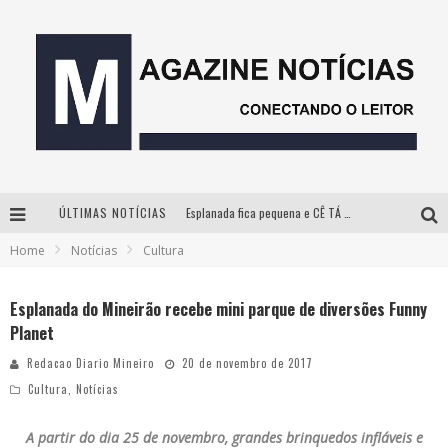
ÚLTIMAS NOTÍCIAS
Esplanada fica pequena e CÊ TÁ DOIDO FESTIVAL anuncia mudança para o gramado do Mineirão
Home
Notícias
Cultura
Milton Guedes, o “músico dos músicos”, apresenta show da turnê “Milton Canta Lulu” em BH
Com ingressos esgotados desde junho, Churrasquinho Menos é Mais agita BH na próxima semana
Esplanada do Mineirão recebe mini parque de diversões Funny
Planet
Hot Wheels Monster Trucks Live™ confirma Belo Horizonte na turnê América do Sul 2027
Redacao Diario Mineiro
20 de novembro de 2017
Cultura
,
Notícias
A partir do dia 25 de novembro, grandes brinquedos infláveis e