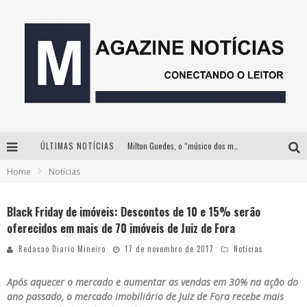
ÚLTIMAS NOTÍCIAS
Milton Guedes, o “músico dos músicos”, apresenta show da turnê “Milton Canta Lulu” em BH
Home
Notícias
Com ingressos esgotados desde junho, Churrasquinho Menos é Mais agita BH na próxima semana
Instituto Cervantes apresenta recital do alaudista mexicano Francisco Gil na série Segunda Musical
Black Friday de imóveis: Descontos de 10 e 15% serão
oferecidos em mais de 70 imóveis de Juiz de Fora
Esplanada fica pequena e CÊ TÁ DOIDO FESTIVAL anuncia mudança para o gramado do Mineirão
Redacao Diario Mineiro
17 de novembro de 2017
Notícias
Após aquecer o mercado e aumentar as vendas em 30% na ação do
ano passado, o mercado imobiliário de Juiz de Fora recebe mais