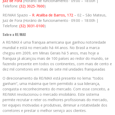
Juiz de Fora
(Horário de funcionamento · 09:00 – 18:00h |
Telefone:
(32) 3025-7600
)
RE/MAX Spazio –
R. Ataliba de Barros, 172
– 02 – São Mateus,
Juiz de Fora (Horário de funcionamento · 09:00 – 18:00h |
Telefone:
(32) 3031-0100
)
Sobre a RE/MAX
A RE/MAX é uma franquia americana que ganhou notoriedade
mundial e está no mercado há 44 anos. No Brasil a marca
chegou em 2009, em Minas Gerais há 5 anos, mas hoje a
franquia já alcançou mais de 100 países ao redor do mundo, se
fazendo presente em todos os continentes, com mais de cento e
dez mil corretores em mais de sete mil unidades franqueadas
O direcionamento da RE/MAX está presente no lema: “todos
ganham”, uma máxima que tem permitido a sua liderança,
conquista e reconhecimento do mercado. Com esse conceito, a
RE/MAX revolucionou o mercado imobiliário. Este sistema
permite recrutar e reter os melhores profissionais do mercado,
ter equipes motivadas e produtivas, diminuir a rotatividade dos
corretores e prestar o melhor serviço aos clientes.