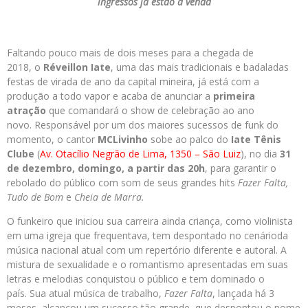
ingressos já estão à venda
Faltando pouco mais de dois meses para a chegada de
2018, o
Réveillon Iate
, uma das mais tradicionais e badaladas
festas de virada de ano da capital mineira, já está com a
produção a todo vapor e acaba de anunciar a
primeira
atração
que comandará o show de celebração ao ano
novo. Responsável por um dos maiores sucessos de funk do
momento, o cantor
MCLivinho
sobe ao palco do
Iate Tênis
Clube
(
Av. Otacílio Negrão de Lima, 1350 – São Luiz
), no dia
31
de dezembro
, domingo, a partir das
20h
, para garantir o
rebolado do público com som de seus grandes hits
Fazer Falta,
Tudo de Bom
e
Cheia de Marra.
O funkeiro que iniciou sua carreira ainda criança, como violinista
em uma igreja que frequentava, tem despontado no cenárioda
música nacional atual com um repertório diferente e autoral. A
mistura de sexualidade e o romantismo apresentadas em suas
letras e melodias conquistou o público e tem dominado o
país. Sua atual música de trabalho,
Fazer Falta
, lançada há 3
meses, alcançou um sucesso tão grande, que despontou o nome