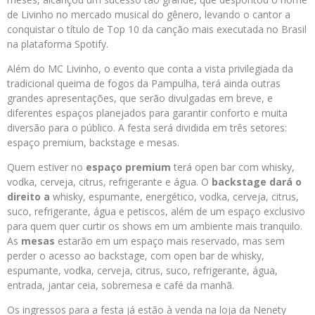
de Livinho no mercado musical do gênero, levando o cantor a
conquistar o título de Top 10 da canção mais executada no Brasil
na plataforma Spotify.
Além do MC Livinho, o evento que conta a vista privilegiada da
tradicional queima de fogos da Pampulha, terá ainda outras
grandes apresentações, que serão divulgadas em breve, e
diferentes espaços planejados para garantir conforto e muita
diversão para o público. A festa será dividida em três setores:
espaço premium, backstage e mesas.
Quem estiver no
espaço
premium
terá open bar com whisky,
vodka, cerveja, citrus, refrigerante e água. O
backstage
dará o
direito a
whisky, espumante, energético, vodka, cerveja, citrus,
suco, refrigerante, água e petiscos, além de um espaço exclusivo
para quem quer curtir os shows em um ambiente mais tranquilo.
As
mesas
estarão em um espaço mais reservado, mas sem
perder o acesso ao backstage, com open bar de whisky,
espumante, vodka, cerveja, citrus, suco, refrigerante, água,
entrada, jantar ceia, sobremesa e café da manhã.
Os ingressos para a festa já estão à venda na loja da Nenety