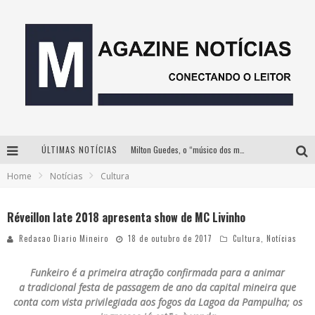
ÚLTIMAS NOTÍCIAS
Milton Guedes, o “músico dos músicos”, apresenta show da turnê “Milton Canta Lulu” em BH
Home
Notícias
Cultura
Com ingressos esgotados desde junho, Churrasquinho Menos é Mais agita BH na próxima semana
Instituto Cervantes apresenta recital do alaudista mexicano Francisco Gil na série Segunda Musical
Réveillon Iate 2018 apresenta show de MC Livinho
Esplanada fica pequena e CÊ TÁ DOIDO FESTIVAL anuncia mudança para o gramado do Mineirão
Redacao Diario Mineiro
18 de outubro de 2017
Cultura
,
Notícias
Funkeiro é a primeira atração confirmada para a animar
a tradicional festa de passagem de ano da capital mineira que
conta com vista privilegiada aos fogos da Lagoa da Pampulha; os