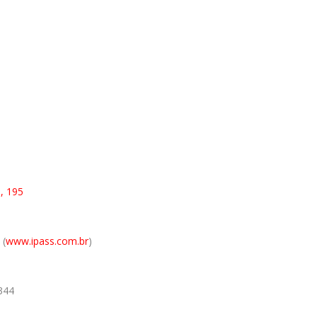
, 195
 (
www.ipass.com.br
)
344