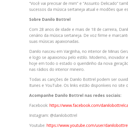
“Você vai precisar de mim” e “Assunto Delicado” ta
sucessos da música sertaneja atual e modões que est
Sobre Danilo Bottrel
Com 28 anos de idade e mais de 18 de carreira, Dan
cenário da música sertaneja. De voz firme e marcant
suas músicas apaixonadas.
Danilo nasceu em Varginha, no interior de Minas Gera
e logo se apaixonou pelo estilo. Moderno, inovador 
hoje em todo o estado o queridinho da nova geração
nas rádios do interior mineiro.
Todas as canções de Danilo Bottrel podem ser ouvidas
Itunes e YouTube. Os links estão disponíveis no site o
Acompanhe Danilo Bottrel nas redes sociais:
Facebook:
https://www.
facebook.com/
danilobottrelc
Instagram: @danilobottrel
Youtube:
https://www.youtube.
com/user/danilobottre