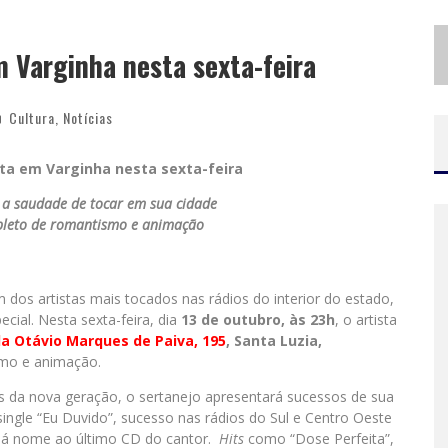
P
ROIBIDA ANUNCIA RETORNO DA PURO MALTE EXTRA E CONSOLIDA TRAJETÓRIA DE DEMOCRATIZAÇÃO CERVEJEIRA NO BRASIL
m Varginha nesta sexta-feira
M
ILTON GUEDES, O “MÚSICO DOS MÚSICOS”, APRESENTA SHOW DA TURNÊ “MILTON CANTA LULU” EM BH
Cultura
,
Notícias
nta em Varginha
nesta sexta-feira
 a saudade de tocar em sua cidade
leto de romantismo e animação
dos artistas mais tocados nas rádios do interior do estado,
cial. Nesta sexta-feira, dia
13 de outubro, às 23h
, o artista
a Otávio Marques de Paiva, 195
, Santa Luzia,
mo e animação.
 da nova geração, o sertanejo apresentará sucessos de sua
ingle “Eu Duvido”, sucesso nas rádios do Sul e Centro Oeste
 dá nome ao último CD do cantor.
Hits
como “Dose Perfeita”,