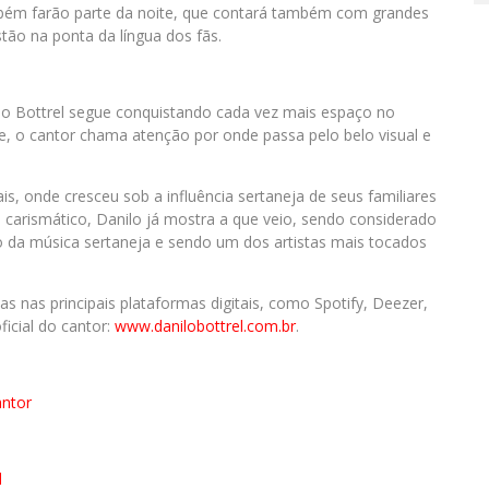
mbém farão parte da noite, que contará também com grandes
ão na ponta da língua dos fãs.
ilo Bottrel segue conquistando cada vez mais espaço no
e, o cantor chama atenção por onde passa pelo belo visual e
is, onde cresceu sob a influência sertaneja de seus familiares
e carismático, Danilo já mostra a que veio, sendo considerado
 da música sertaneja e sendo um dos artistas mais tocados
 nas principais plataformas digitais, como Spotify, Deezer,
ficial do cantor:
www.danilobottrel.com.br
.
antor
l