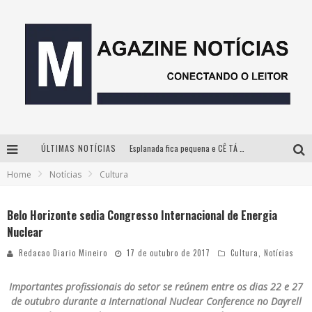
ÚLTIMAS NOTÍCIAS
Esplanada fica pequena e CÊ TÁ DOIDO FESTIVAL anuncia mudança para o gramado do Mineirão
Home
Notícias
Cultura
Milton Guedes, o “músico dos músicos”, apresenta show da turnê “Milton Canta Lulu” em BH
Com ingressos esgotados desde junho, Churrasquinho Menos é Mais agita BH na próxima semana
Belo Horizonte sedia Congresso Internacional de Energia
Nuclear
Hot Wheels Monster Trucks Live™ confirma Belo Horizonte na turnê América do Sul 2027
Redacao Diario Mineiro
17 de outubro de 2017
Cultura
,
Notícias
Importantes profissionais do setor se reúnem entre os dias 22 e 27
de outubro durante a International Nuclear Conference no Dayrell