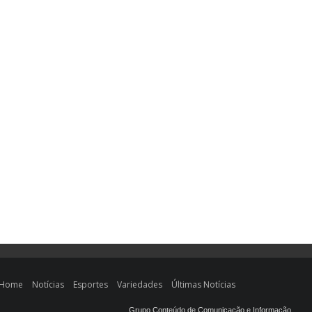
Home
Notícias
Esportes
Variedades
Últimas Notícias
Grupo Conteúdo de Comunicação e Informação