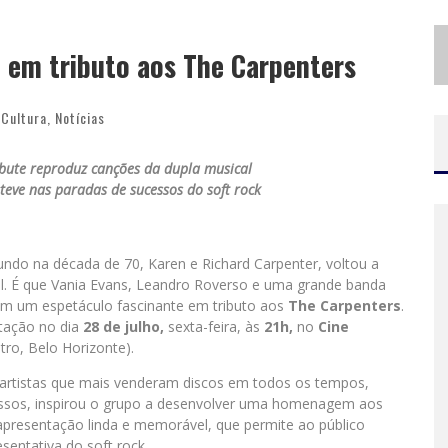
C
OM INGRESSOS ESGOTADOS DESDE JUNHO, CHURRASQUINHO MENOS É MAIS AGITA BH NA PRÓXIMA SEMANA
 em tributo aos The Carpenters
H
OT WHEELS MONSTER TRUCKS LIVE™ CONFIRMA BELO HORIZONTE NA TURNÊ AMÉRICA DO SUL 2027
Cultura
,
Notícias
ibute reproduz canções da dupla musical
eve nas paradas de sucessos do soft rock
ndo na década de 70, Karen e Richard Carpenter, voltou a
il. É que Vania Evans, Leandro Roverso e uma grande banda
om um espetáculo fascinante em tributo aos
The Carpenters
.
tação no dia
28 de julho,
sexta-feira, às
21h,
no
Cine
ro, Belo Horizonte).
 artistas que mais venderam discos em todos os tempos,
ssos, inspirou o grupo a desenvolver uma homenagem aos
apresentação linda e memorável, que permite ao público
esentativa do soft rock.