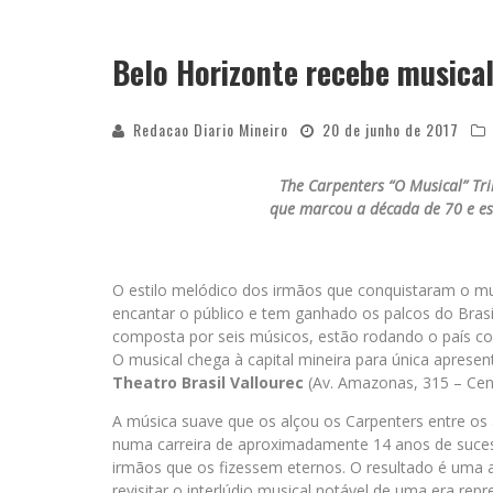
Belo Horizonte recebe musical
Redacao Diario Mineiro
20 de junho de 2017
The Carpenters “O Musical” Tr
que marcou a década de 70 e est
O estilo melódico dos irmãos que conquistaram o mu
encantar o público e tem ganhado os palcos do Bras
composta por seis músicos, estão rodando o país c
O musical chega à capital mineira para única apresen
Theatro Brasil Vallourec
(Av. Amazonas, 315 – Cent
A música suave que os alçou os Carpenters entre os
numa carreira de aproximadamente 14 anos de suce
irmãos que os fizessem eternos. O resultado é uma 
revisitar o interlúdio musical notável de uma era repr