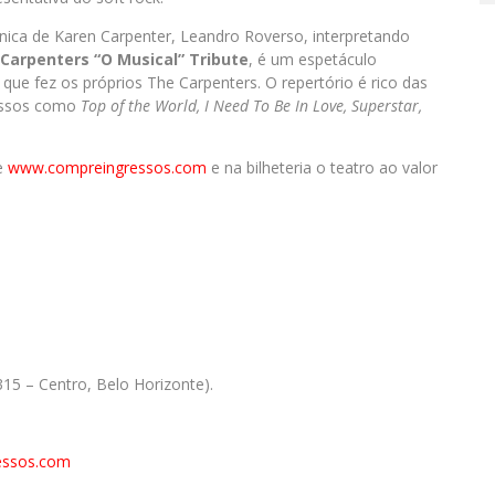
única de Karen Carpenter, Leandro Roverso, interpretando
Carpenters “O Musical” Tribute
, é um espetáculo
que fez os próprios The Carpenters. O repertório é rico das
cessos como
Top of the World, I Need To Be In Love, Superstar,
te
www.compreingressos.com
e na bilheteria o teatro ao valor
315 – Centro, Belo Horizonte).
essos.com