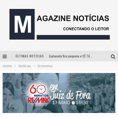
ÚLTIMAS NOTÍCIAS
Esplanada fica pequena e CÊ TÁ DOIDO FESTIVAL anuncia mudança para o gramado do Mineirão
Home
Notícias
Economia
Milton Guedes, o “músico dos músicos”, apresenta show da turnê “Milton Canta Lulu” em BH
Com ingressos esgotados desde junho, Churrasquinho Menos é Mais agita BH na próxima semana
Hot Wheels Monster Trucks Live™ confirma Belo Horizonte na turnê América do Sul 2027