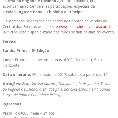
Turma do Pagode e Dilsinho
agitarão o público, que
acompanharão também as participações especiais da
banda
Sunga de Pano
e
Chininha e Príncipe
.
Os ingressos podem ser adquiridos nos pontos de vendas da
Central dos Eventos ou pelo site
www.centraldoseventos.com.br
.
Já o clipe está disponibilizado nas redes sociais oficiais do evento.
Serviço
Samba Prime – 5ª Edição
Local:
Expominas – Av. Amazonas, 6200, Gameleira, Belo
Horizonte
Data e horário:
20 de maio de 2017, sábado, a partir das 17h
Atrações:
Belo, Sorriso Maroto, Thiaguinho, Rodriguinho, Turma
do Pagode e Dilsinho, além das participações especiais da banda
Sunga de Pano e Chininha e Príncipe.
Ingressos:
Pista:
R$50,00 (meia – 2º lote)