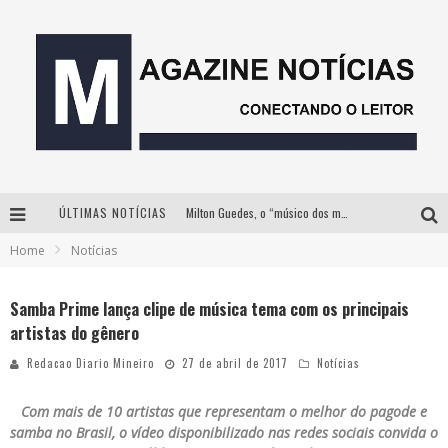
ÚLTIMAS NOTÍCIAS
Milton Guedes, o “músico dos músicos”, apresenta show da turnê “Milton Canta Lulu” em BH
Home
Notícias
Com ingressos esgotados desde junho, Churrasquinho Menos é Mais agita BH na próxima semana
Hot Wheels Monster Trucks Live™ confirma Belo Horizonte na turnê América do Sul 2027
Samba Prime lança clipe de música tema com os principais
artistas do gênero
Esplanada fica pequena e CÊ TÁ DOIDO FESTIVAL anuncia mudança para o gramado do Mineirão
Redacao Diario Mineiro
27 de abril de 2017
Notícias
Com mais de 10 artistas que representam o melhor do pagode e
samba no Brasil, o vídeo disponibilizado nas redes sociais convida o