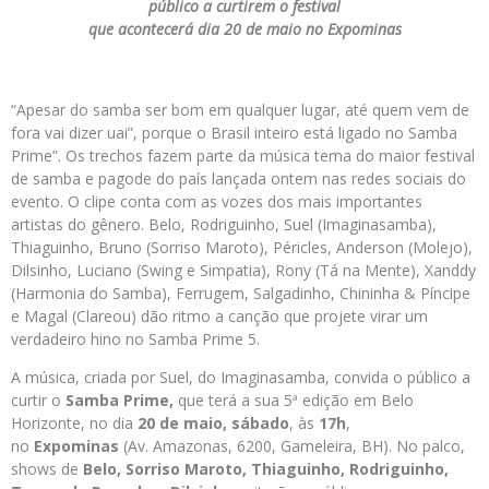
público a curtirem o festival
que acontecerá dia 20 de maio no Expominas
“Apesar do samba ser bom em qualquer lugar, até quem vem de
fora vai dizer uai”, porque o Brasil inteiro está ligado no Samba
Prime”. Os trechos fazem parte da música tema do maior festival
de samba e pagode do país lançada ontem nas redes sociais do
evento. O clipe conta com as vozes dos mais importantes
artistas do gênero. Belo, Rodriguinho, Suel (Imaginasamba),
Thiaguinho, Bruno (Sorriso Maroto), Péricles, Anderson (Molejo),
Dilsinho, Luciano (Swing e Simpatia), Rony (Tá na Mente), Xanddy
(Harmonia do Samba), Ferrugem, Salgadinho, Chininha & Píncipe
e Magal (Clareou) dão ritmo a canção que projete virar um
verdadeiro hino no Samba Prime 5.
A música, criada por Suel, do Imaginasamba, convida o público a
curtir o
Samba Prime,
que terá a sua 5ª edição em Belo
Horizonte, no dia
20 de maio, sábado
, às
17h
,
no
Expominas
(Av. Amazonas, 6200, Gameleira, BH). No palco,
shows de
Belo, Sorriso Maroto, Thiaguinho, Rodriguinho,