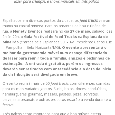
lazer para crianças, e shows musicais em três palcos
Espalhados em diversos pontos da cidade, os
f
ood trucks
viraram
mania na capital mineira. Para os amantes da boa culinária de
rua, a
Nenety Eventos
realizará no dia
27 de maio
, sábado, das
9h às 20h, o
Gula
Festival de Food Trucks
na
Esplanada do
Mineirão
(entrada pela Esplanada Sul – Av. Presidente Carlos Luz
– Pampulha – Belo Horizonte/MG
). O evento apresentará o
melhor da gastronomia móvel num espaço diferenciado
de lazer para reunir toda a família, amigos e bichinhos de
estimação. A entrada é gratuita, porém os ingressos
deverão ser retirados com antecedência e a data de início
da distribuição será divulgada em breve.
O evento reunirá mais de 50
food trucks
com diferentes comidas
para os mais variados gostos. Sushi, bolos, doces, sanduíches,
hambúrgueres gourmet, massas, pastéis, pizza, sorvetes,
cervejas artesanais e outros produtos estarão à venda durante o
festival.
Três palcos serão montados para que a boa música esteja