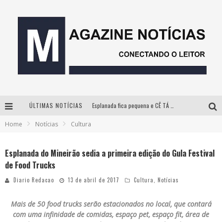
ÚLTIMAS NOTÍCIAS
Esplanada fica pequena e CÊ TÁ DOIDO FESTIVAL anuncia mudança para o gramado do Mineirão
Home
Notícias
Cultura
Milton Guedes, o “músico dos músicos”, apresenta show da turnê “Milton Canta Lulu” em BH
Com ingressos esgotados desde junho, Churrasquinho Menos é Mais agita BH na próxima semana
Esplanada do Mineirão sedia a primeira edição do Gula Festival
de Food Trucks
Hot Wheels Monster Trucks Live™ confirma Belo Horizonte na turnê América do Sul 2027
Diario Redacao
13 de abril de 2017
Cultura
,
Notícias
Mais de 50 food trucks serão estacionados no local, que contará
com uma infinidade de comidas, espaço pet, espaço fit, área de