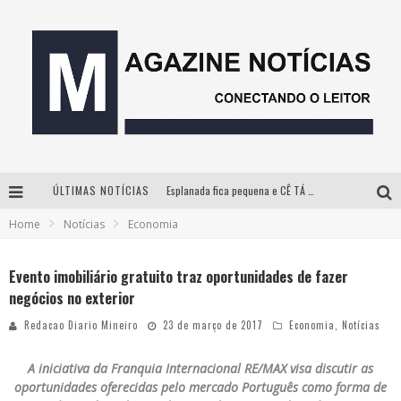
ÚLTIMAS NOTÍCIAS
Esplanada fica pequena e CÊ TÁ DOIDO FESTIVAL anuncia mudança para o gramado do Mineirão
Home
Notícias
Economia
Milton Guedes, o “músico dos músicos”, apresenta show da turnê “Milton Canta Lulu” em BH
Com ingressos esgotados desde junho, Churrasquinho Menos é Mais agita BH na próxima semana
Evento imobiliário gratuito traz oportunidades de fazer
negócios no exterior
Hot Wheels Monster Trucks Live™ confirma Belo Horizonte na turnê América do Sul 2027
Redacao Diario Mineiro
23 de março de 2017
Economia
,
Notícias
A iniciativa da Franquia Internacional RE/MAX visa discutir as
oportunidades oferecidas pelo mercado Português como forma de