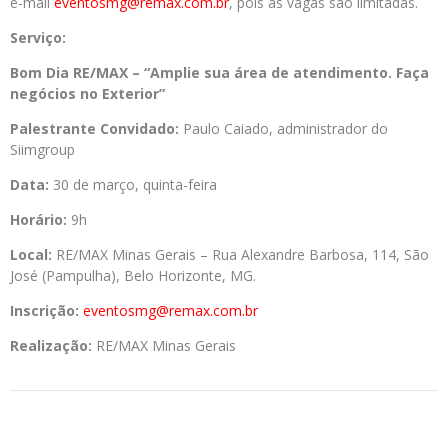
e-mail
eventosmg@remax.com.br
, pois as vagas são limitadas.
Serviço:
Bom Dia RE/MAX – “Amplie sua área de atendimento. Faça
negócios no Exterior”
Palestrante Convidado:
Paulo Caiado, administrador do
Siimgroup
Data:
30 de março, quinta-feira
Horário:
9h
Local:
RE/MAX Minas Gerais – Rua Alexandre Barbosa, 114, São
José (Pampulha), Belo Horizonte, MG.
Inscrição:
eventosmg@remax.com.br
Realização:
RE/MAX Minas Gerais