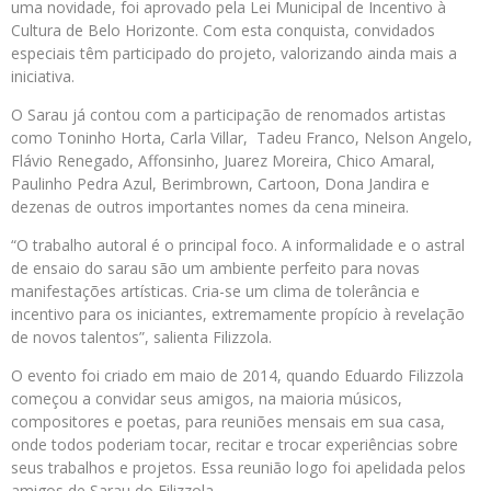
uma novidade, foi aprovado pela Lei Municipal de Incentivo à
Cultura de Belo Horizonte. Com esta conquista, convidados
especiais têm participado do projeto, valorizando ainda mais a
iniciativa.
O Sarau já contou com a participação de renomados artistas
como Toninho Horta, Carla Villar, Tadeu Franco, Nelson Angelo,
Flávio Renegado, Affonsinho, Juarez Moreira, Chico Amaral,
Paulinho Pedra Azul, Berimbrown, Cartoon, Dona Jandira e
dezenas de outros importantes nomes da cena mineira.
“O trabalho autoral é o principal foco. A informalidade e o astral
de ensaio do sarau são um ambiente perfeito para novas
manifestações artísticas. Cria-se um clima de tolerância e
incentivo para os iniciantes, extremamente propício à revelação
de novos talentos”, salienta Filizzola.
O evento foi criado em maio de 2014, quando Eduardo Filizzola
começou a convidar seus amigos, na maioria músicos,
compositores e poetas, para reuniões mensais em sua casa,
onde todos poderiam tocar, recitar e trocar experiências sobre
seus trabalhos e projetos. Essa reunião logo foi apelidada pelos
amigos de Sarau do Filizzola.