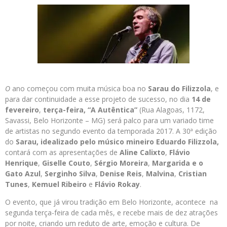
O
ano começou com muita música boa no
Sarau do Filizzola
, e
para dar continuidade a esse projeto de sucesso, no dia
14 de
fevereiro
,
terça-feira,
“A Autêntica”
(Rua Alagoas, 1172,
Savassi, Belo Horizonte – MG) será palco para um variado time
de artistas no segundo evento da temporada 2017. A 30ª edição
do
Sarau, idealizado pelo músico mineiro
Eduardo Filizzola,
contará com as apresentações de
Aline Calixto
,
Flávio
Henrique
,
Giselle Couto
,
Sérgio Moreira
,
Margarida
e o
Gato Azul
,
Serginho Silva
,
Denise Reis
,
Malvina
,
Cristian
Tunes
,
Kemuel Ribeiro
e
Flávio Rokay
.
O evento, que já virou tradição em Belo Horizonte, acontece na
segunda terça-feira de cada mês, e recebe mais de dez atrações
por noite, criando um reduto de arte, emoção e cultura. De