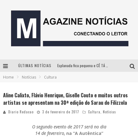
Esplanada fica pequena e CÊ TÁ DOIDO FESTIVAL anuncia mudança para o gramado do Mineirão
ÚLTIMAS NOTÍCIAS
Milton Guedes, o “músico dos músicos”, apresenta show da turnê “Milton Canta Lulu” em BH
Home
Notícias
Cultura
Com ingressos esgotados desde junho, Churrasquinho Menos é Mais agita BH na próxima semana
Aline Calixto, Flávio Henrique, Giselle Couto e muitos outros
Hot Wheels Monster Trucks Live™ confirma Belo Horizonte na turnê América do Sul 2027
artistas se apresentam na 30ª edição do Sarau do Filizzola
Diario Redacao
3 de fevereiro de 2017
Cultura
,
Notícias
O segundo evento de 2017 será no dia
14 de fevereiro,
na “A Autêntica”