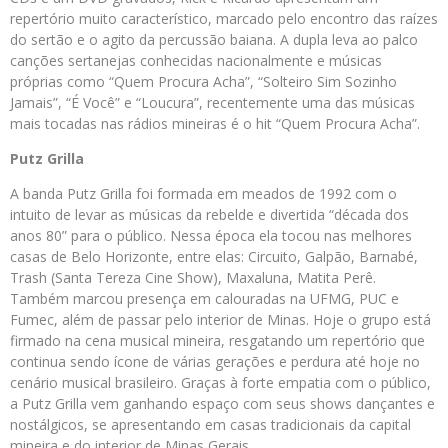
repertório muito característico, marcado pelo encontro das raízes
do sertão e o agito da percussão baiana. A dupla leva ao palco
canções sertanejas conhecidas nacionalmente e músicas
próprias como “Quem Procura Acha”, “Solteiro Sim Sozinho
Jamais”, “É Você” e “Loucura”, recentemente uma das músicas
mais tocadas nas rádios mineiras é o hit “Quem Procura Acha”.
Putz Grilla
A banda Putz Grilla foi formada em meados de 1992 com o
intuito de levar as músicas da rebelde e divertida “década dos
anos 80” para o público. Nessa época ela tocou nas melhores
casas de Belo Horizonte, entre elas: Circuito, Galpão, Barnabé,
Trash (Santa Tereza Cine Show), Maxaluna, Matita Perê.
Também marcou presença em calouradas na UFMG, PUC e
Fumec, além de passar pelo interior de Minas. Hoje o grupo está
firmado na cena musical mineira, resgatando um repertório que
continua sendo ícone de várias gerações e perdura até hoje no
cenário musical brasileiro. Graças à forte empatia com o público,
a Putz Grilla vem ganhando espaço com seus shows dançantes e
nostálgicos, se apresentando em casas tradicionais da capital
mineira e do interior de Minas Gerais.