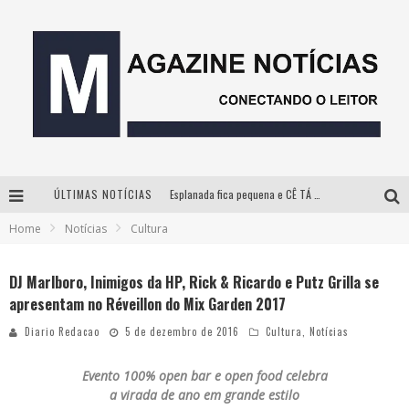
Esplanada fica pequena e CÊ TÁ DOIDO FESTIVAL anuncia mudança para o gramado do Mineirão
ÚLTIMAS NOTÍCIAS
Milton Guedes, o “músico dos músicos”, apresenta show da turnê “Milton Canta Lulu” em BH
Home
Notícias
Cultura
Com ingressos esgotados desde junho, Churrasquinho Menos é Mais agita BH na próxima semana
DJ Marlboro, Inimigos da HP, Rick & Ricardo e Putz Grilla se
Hot Wheels Monster Trucks Live™ confirma Belo Horizonte na turnê América do Sul 2027
apresentam no Réveillon do Mix Garden 2017
Diario Redacao
5 de dezembro de 2016
Cultura
,
Notícias
Evento 100% open bar e open food celebra
a virada de ano em grande estilo