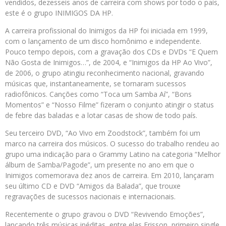
vendidos, dezesseis anos de carreira com shows por todo o país,
este é o grupo INIMIGOS DA HP.
A carreira profissional do Inimigos da HP foi iniciada em 1999,
com o lançamento de um disco homônimo e independente.
Pouco tempo depois, com a gravação dos CDs e DVDs “E Quem
Não Gosta de Inimigos…”, de 2004, e “Inimigos da HP Ao Vivo”,
de 2006, o grupo atingiu reconhecimento nacional, gravando
músicas que, instantaneamente, se tornaram sucessos
radiofônicos. Canções como “Toca um Samba Aí”, “Bons
Momentos” e “Nosso Filme” fizeram o conjunto atingir o status
de febre das baladas e a lotar casas de show de todo país.
Seu terceiro DVD, “Ao Vivo em Zoodstock”, também foi um
marco na carreira dos músicos. O sucesso do trabalho rendeu ao
grupo uma indicação para o Grammy Latino na categoria “Melhor
álbum de Samba/Pagode”, um presente no ano em que o
Inimigos comemorava dez anos de carreira. Em 2010, lançaram
seu último CD e DVD “Amigos da Balada”, que trouxe
regravações de sucessos nacionais e internacionais.
Recentemente o grupo gravou o DVD “Revivendo Emoções”,
lançando três músicas inéditas, entre elas Frisson, primeiro single