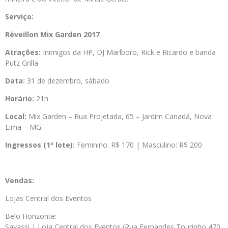
Serviço:
Réveillon Mix Garden 2017
Atrações:
Inimigos da HP, DJ Marlboro, Rick e Ricardo e banda
Putz Grilla
Data:
31 de dezembro, sábado
Horário:
21h
Local:
Mix Garden – Rua Projetada, 65 – Jardim Canadá, Nova
Lima – MG
Ingressos (1º lote):
Feminino: R$ 170 | Masculino: R$ 200
Vendas:
Lojas Central dos Eventos
Belo Horizonte:
Savassi | Loja Central dos Eventos (Rua Fernandes Tourinho 470,