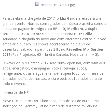
Para celebrar a chegada de 2017, o
Mix Garden
receberá um
grande evento. Nomes consagrados da música brasileira como a
banda de pagode
Inimigos da HP
, o
DJ Marlboro
, a dupla
sertaneja
Rick & Ricardo
e a banda mineira
Putz Grilla
saudarão a chegada do novo ano com diferentes estilos que vão
embalar o público. Os shows acontecerão no dia 31 de
dezembro, sábado, a partir das 21h, no
Réveillon Mix Garden
2017
(Rua Projetada, 65 – Jardim Canadá, Nova Lima – MG).
O Réveillon Mix Garden 2017 será 100% open bar, com whisky 8
anos, energético, champagne, vodka, cerveja, sucos,
refrigerante, citrus e água, e também open food, com mesa de
entradas, buffet de massas, pizza e petiscos liberados durante
todo o evento.
Inimigos da HP
Nove CDs, quatro DVDs lançados, dois discos de ouro, uma
indicação ao Grammy Latino e mais de duzentos mil álbuns