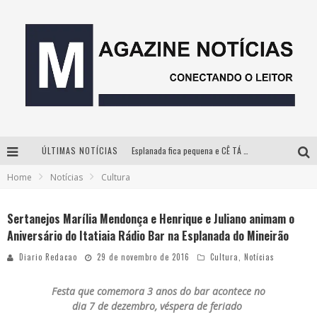
ÚLTIMAS NOTÍCIAS
Esplanada fica pequena e CÊ TÁ DOIDO FESTIVAL anuncia mudança para o gramado do Mineirão
Home
Notícias
Cultura
Milton Guedes, o “músico dos músicos”, apresenta show da turnê “Milton Canta Lulu” em BH
Com ingressos esgotados desde junho, Churrasquinho Menos é Mais agita BH na próxima semana
Sertanejos Marília Mendonça e Henrique e Juliano animam o
Aniversário do Itatiaia Rádio Bar na Esplanada do Mineirão
Hot Wheels Monster Trucks Live™ confirma Belo Horizonte na turnê América do Sul 2027
Diario Redacao
29 de novembro de 2016
Cultura
,
Notícias
Festa que comemora 3 anos do bar acontece no
dia 7 de dezembro, véspera de feriado