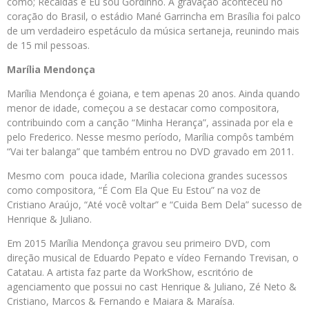
como; Recaídas e Eu sou Gordinho. A gravação aconteceu no
coração do Brasil, o estádio Mané Garrincha em Brasília foi palco
de um verdadeiro espetáculo da música sertaneja, reunindo mais
de 15 mil pessoas.
Marília Mendonça
Marília Mendonça é goiana, e tem apenas 20 anos. Ainda quando
menor de idade, começou a se destacar como compositora,
contribuindo com a canção “Minha Herança”, assinada por ela e
pelo Frederico. Nesse mesmo período, Marília compôs também
“Vai ter balanga” que também entrou no DVD gravado em 2011.
Mesmo com pouca idade, Marília coleciona grandes sucessos
como compositora, “É Com Ela Que Eu Estou” na voz de
Cristiano Araújo, “Até você voltar” e “Cuida Bem Dela” sucesso de
Henrique & Juliano.
Em 2015 Marília Mendonça gravou seu primeiro DVD, com
direção musical de Eduardo Pepato e vídeo Fernando Trevisan, o
Catatau. A artista faz parte da WorkShow, escritório de
agenciamento que possui no cast Henrique & Juliano, Zé Neto &
Cristiano, Marcos & Fernando e Maiara & Maraísa.