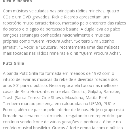
Rick e Ricardo
Com músicas veiculadas nas principais rádios mineiras, quatro
CDs e um DVD gravados, Rick e Ricardo apresentam um
repertório muito característico, marcado pelo encontro das raízes
do sertão e o agito da percussão baiana. A dupla leva ao palco
canções sertanejas conhecidas nacionalmente e músicas
próprias como “Quem Procura Acha”, “Solteiro Sim Sozinho
Jamais”, “É Você” e “Loucura”, recentemente uma das músicas
mais tocadas nas rádios mineiras é o hit “Quem Procura Acha”.
Putz Grilla
A banda Putz Grilla foi formada em meados de 1992 com o
intuito de levar as músicas da rebelde e divertida “década dos
anos 80” para o público. Nessa época ela tocou nas melhores
casas de Belo Horizonte, entre elas: Circuito, Galpão, Barnabé,
Trash (Santa Tereza Cine Show), Maxaluna, Matita Perê.
Também marcou presença em calouradas na UFMG, PUC e
Fumec, além de passar pelo interior de Minas. Hoje o grupo está
firmado na cena musical mineira, resgatando um repertório que
continua sendo ícone de várias gerações e perdura até hoje no
cenário musical brasileiro. Graças à forte empatia com o público,