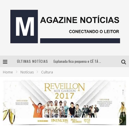
ÚLTIMAS NOTÍCIAS
Esplanada fica pequena e CÊ TÁ DOIDO FESTIVAL anuncia mudança para o gramado do Mineirão
Home
Notícias
Cultura
Milton Guedes, o “músico dos músicos”, apresenta show da turnê “Milton Canta Lulu” em BH
Com ingressos esgotados desde junho, Churrasquinho Menos é Mais agita BH na próxima semana
Hot Wheels Monster Trucks Live™ confirma Belo Horizonte na turnê América do Sul 2027