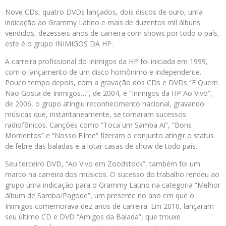
Nove CDs, quatro DVDs lançados, dois discos de ouro, uma
indicação ao Grammy Latino e mais de duzentos mil álbuns
vendidos, dezesseis anos de carreira com shows por todo o país,
este é o grupo INIMIGOS DA HP.
A carreira profissional do Inimigos da HP foi iniciada em 1999,
com o lançamento de um disco homônimo e independente.
Pouco tempo depois, com a gravação dos CDs e DVDs “E Quem
Não Gosta de Inimigos…”, de 2004, e “Inimigos da HP Ao Vivo”,
de 2006, o grupo atingiu reconhecimento nacional, gravando
músicas que, instantaneamente, se tornaram sucessos
radiofônicos. Canções como “Toca um Samba Aí”, “Bons
Momentos” e “Nosso Filme” fizeram o conjunto atingir o status
de febre das baladas e a lotar casas de show de todo país.
Seu terceiro DVD, “Ao Vivo em Zoodstock”, também foi um
marco na carreira dos músicos. O sucesso do trabalho rendeu ao
grupo uma indicação para o Grammy Latino na categoria “Melhor
álbum de Samba/Pagode”, um presente no ano em que o
Inimigos comemorava dez anos de carreira. Em 2010, lançaram
seu último CD e DVD “Amigos da Balada”, que trouxe