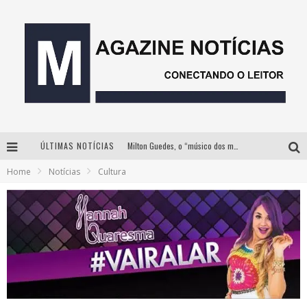
ÚLTIMAS NOTÍCIAS
Milton Guedes, o “músico dos músicos”, apresenta show da turnê “Milton Canta Lulu” em BH
Home
Notícias
Cultura
Com ingressos esgotados desde junho, Churrasquinho Menos é Mais agita BH na próxima semana
Instituto Cervantes apresenta recital do alaudista mexicano Francisco Gil na série Segunda Musical
Esplanada fica pequena e CÊ TÁ DOIDO FESTIVAL anuncia mudança para o gramado do Mineirão