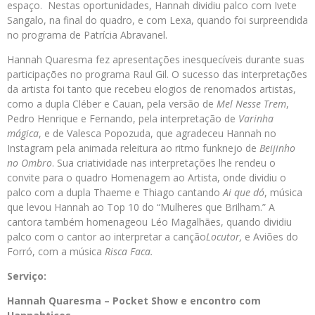
espaço. Nestas oportunidades, Hannah dividiu palco com Ivete
Sangalo, na final do quadro, e com Lexa, quando foi surpreendida
no programa de Patrícia Abravanel.
Hannah Quaresma fez apresentações inesquecíveis durante suas
participações no programa Raul Gil. O sucesso das interpretações
da artista foi tanto que recebeu elogios de renomados artistas,
como a dupla Cléber e Cauan, pela versão de
Mel Nesse Trem
,
Pedro Henrique e Fernando, pela interpretação de
Varinha
mágica
, e de Valesca Popozuda, que agradeceu Hannah no
Instagram pela animada releitura ao ritmo funknejo de
Beijinho
no Ombro
. Sua criatividade nas interpretações lhe rendeu o
convite para o quadro Homenagem ao Artista, onde dividiu o
palco com a dupla Thaeme e Thiago cantando
Ai que dó
, música
que levou Hannah ao Top 10 do “Mulheres que Brilham.” A
cantora também homenageou Léo Magalhães, quando dividiu
palco com o cantor ao interpretar a canção
Locutor,
e Aviões do
Forró, com a música
Risca Faca.
Serviço:
Hannah Quaresma – Pocket Show e encontro com