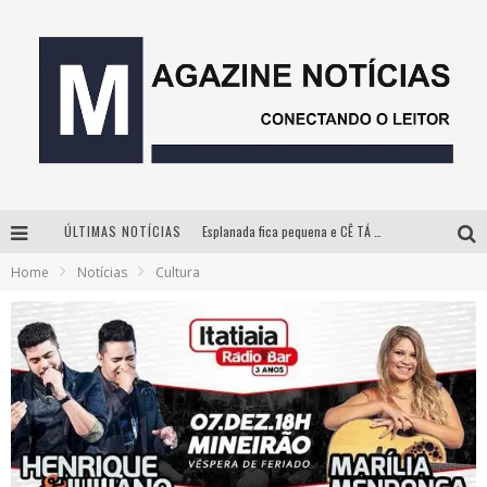
ÚLTIMAS NOTÍCIAS
Esplanada fica pequena e CÊ TÁ DOIDO FESTIVAL anuncia mudança para o gramado do Mineirão
Home
Notícias
Cultura
Milton Guedes, o “músico dos músicos”, apresenta show da turnê “Milton Canta Lulu” em BH
Com ingressos esgotados desde junho, Churrasquinho Menos é Mais agita BH na próxima semana
Hot Wheels Monster Trucks Live™ confirma Belo Horizonte na turnê América do Sul 2027