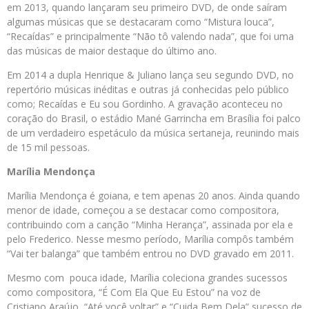
em 2013, quando lançaram seu primeiro DVD, de onde saíram
algumas músicas que se destacaram como “Mistura louca”,
“Recaídas” e principalmente “Não tô valendo nada”, que foi uma
das músicas de maior destaque do último ano.
Em 2014 a dupla Henrique & Juliano lança seu segundo DVD, no
repertório músicas inéditas e outras já conhecidas pelo público
como; Recaídas e Eu sou Gordinho. A gravação aconteceu no
coração do Brasil, o estádio Mané Garrincha em Brasília foi palco
de um verdadeiro espetáculo da música sertaneja, reunindo mais
de 15 mil pessoas.
Marília Mendonça
Marília Mendonça é goiana, e tem apenas 20 anos. Ainda quando
menor de idade, começou a se destacar como compositora,
contribuindo com a canção “Minha Herança”, assinada por ela e
pelo Frederico. Nesse mesmo período, Marília compôs também
“Vai ter balanga” que também entrou no DVD gravado em 2011.
Mesmo com pouca idade, Marília coleciona grandes sucessos
como compositora, “É Com Ela Que Eu Estou” na voz de
Cristiano Araújo, “Até você voltar” e “Cuida Bem Dela” sucesso de