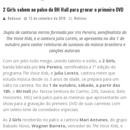
2 Girls sobem ao palco do BH Hall para gravar o primeiro DVD
Redacao
13 de setembro de 2016
Notícias
Dupla de cantoras mirins formada por Iris Pereira, semifinalista do
The Voice Kids, e a cantora Julia Loreto, se apresenta no dia 1 de
outubro para cantar releituras de sucessos da música brasileira e
canções autorais
Com um jeito todo meigo, unindo talento e estilo, a
2 Girls
,
banda liderada por
Iris Pereira
, semifinalista a 1ª edição do
programa
The Voice Kids
, e
Julia Loreto
, cantora mirim que
estuda música desde os 3 anos de idade, se prepara para um
salto na carreira. No dia
1 de outubro, sábado, a partir das
18h
, o
BH Hall
(Av. Nossa Senhora do Carmo, 230, Savassi, Belo
Horizonte, MG) será palco para as meninas que apresentarão um
show para a gravação do primeiro DVD de suas carreiras com
um seleto time de convidados especiais.
As
2 Girls
receberão no palco a cantora
Mari Antunes
, do grupo
Babado Novo,
Wagner Barreto,
vencedor do
The Voice Kids
, e