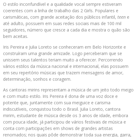
O estilo inconfundível e a qualidade vocal sempre estiveram
coerentes com a linha de trabalho das 2 Girls. Populares e
carismáticas, com grande aceitação dos públicos infantil,
teen
e
até adulto, possuem em suas redes sociais mais de 100 mil
seguidores, número que cresce a cada dia e mostra o quão são
bem aceitas.
Iris Pereira e Julia Loreto se conheceram em Belo Horizonte e
construíram uma grande amizade. Logo perceberam que se
unissem seus talentos teriam muito a oferecer. Percorrendo
vários estilos da música nacional e internacional, elas possuem
em seu repertório músicas que trazem mensagens de amor,
determinação, sonhos e coragem.
As cantoras mirins representam a música de um jeito todo meigo
e com muito estilo. Iris Pereira é dona de uma voz doce e
potente que, juntamente com sua meiguice e carisma
indiscutíveis, conquistou todo o Brasil. Julia Loreto, cantora
mirim, estudante de música desde os 3 anos de idade, embora
com pouca idade, já participou de vários festivais de música e
conta com participações em shows de grandes artistas
renomados; nos quais pôde demonstrar toda sua energia, garra,