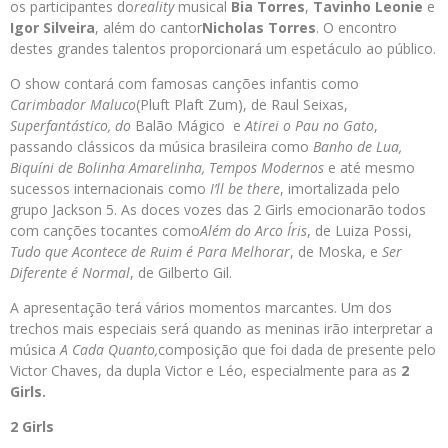
os participantes do
reality
musical
Bia Torres
,
Tavinho Leonie
e
Igor Silveira
, além do cantor
Nicholas Torres
. O encontro
destes grandes talentos proporcionará um espetáculo ao público.
O show contará com famosas canções infantis como
Carimbador Maluco
(Pluft Plaft Zum), de Raul Seixas,
Superfantástico, do
Balão Mágico e
Atirei o Pau no Gato
,
passando clássicos da música brasileira como
Banho de Lua,
Biquíni de Bolinha Amarelinha, Tempos Modernos
e até mesmo
sucessos internacionais como
I’ll be there
, imortalizada pelo
grupo Jackson 5. As doces vozes das 2 Girls emocionarão todos
com canções tocantes como
Além do Arco Íris
, de Luiza Possi,
Tudo que Acontece de Ruim é Para Melhorar
, de Moska, e
Ser
Diferente é Normal
, de Gilberto Gil.
A apresentação terá vários momentos marcantes. Um dos
trechos mais especiais será quando as meninas irão interpretar a
música
A Cada Quanto,
composição que foi dada de presente pelo
Victor Chaves, da dupla Victor e Léo, especialmente para as
2
Girls.
2 Girls