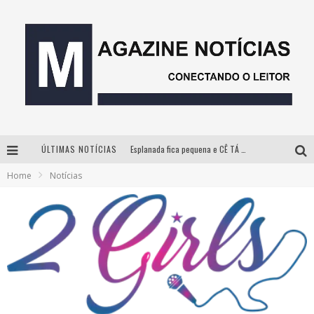
ÚLTIMAS NOTÍCIAS
Esplanada fica pequena e CÊ TÁ DOIDO FESTIVAL anuncia mudança para o gramado do Mineirão
Home
Notícias
Milton Guedes, o “músico dos músicos”, apresenta show da turnê “Milton Canta Lulu” em BH
Com ingressos esgotados desde junho, Churrasquinho Menos é Mais agita BH na próxima semana
Hot Wheels Monster Trucks Live™ confirma Belo Horizonte na turnê América do Sul 2027